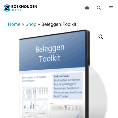
Ga
Me
naar
de
inhoud
Home
»
Shop
»
Beleggen Toolkit