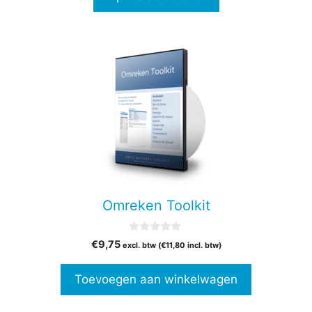
€17,00
Omreken Toolkit
0
€
9,75
excl. btw (
€
11,80
incl. btw)
v
a
n
Toevoegen aan winkelwagen
5