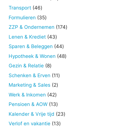
producten
46
Transport
46
producten
35
Formulieren
35
producten
174
ZZP & Ondernemen
174
producten
43
Lenen & Krediet
43
producten
44
Sparen & Beleggen
44
producten
48
Hypotheek & Wonen
48
producten
8
Gezin & Relatie
8
producten
11
Schenken & Erven
11
producten
2
Marketing & Sales
2
producten
42
Werk & Inkomen
42
producten
13
Pensioen & AOW
13
producten
23
Kalender & Vrije tijd
23
producten
13
Verlof en vakantie
13