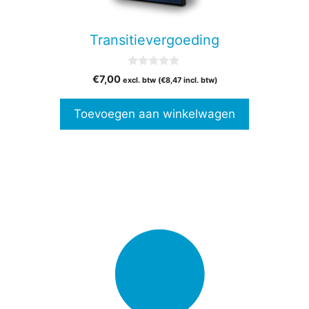
Transitievergoeding
0
€
7,00
excl. btw (
€
8,47
incl. btw)
v
a
n
Toevoegen aan winkelwagen
5