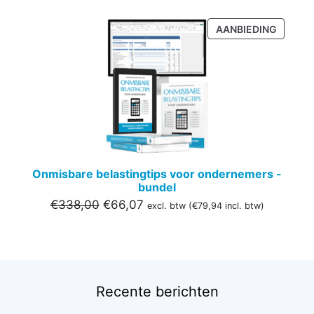
PRODU
AANBIEDING
IN
DE
UITVER
Onmisbare belastingtips voor ondernemers -
bundel
Oorspronkelijke
Huidige
€
338,00
€
66,07
excl. btw (
€
79,94
incl. btw)
prijs
prijs
was:
is:
€338,00.
€66,07.
Recente berichten