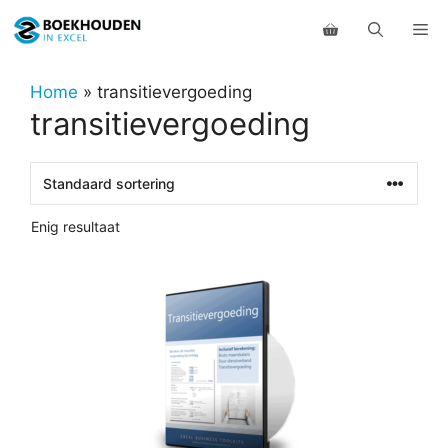
Ga
Me
naar
de
inhoud
Home
»
transitievergoeding
transitievergoeding
Enig resultaat