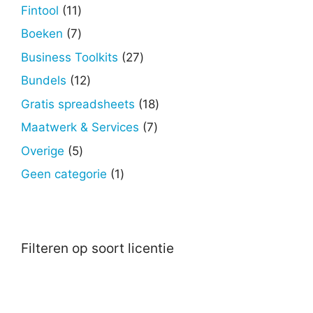
producten
11
Fintool
11
producten
7
Boeken
7
producten
27
Business Toolkits
27
producten
12
Bundels
12
producten
18
Gratis spreadsheets
18
producten
7
Maatwerk & Services
7
producten
5
Overige
5
producten
1
Geen categorie
1
product
Filteren op soort licentie