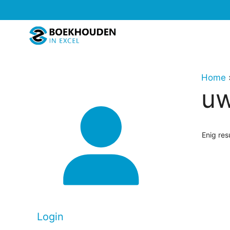
Ga
naar
de
inhoud
Home
u
Enig res
Login