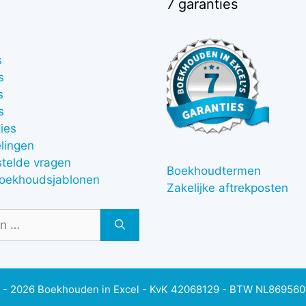
7 garanties
s
s
s
s
ies
lingen
stelde vragen
Boekhoudtermen
boekhoudsjablonen
Zakelijke aftrekposten
 - 2026 Boekhouden in Excel - KvK 42068129 - BTW NL86956