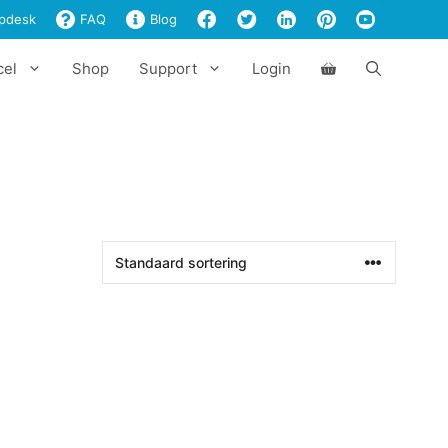
pdesk
FAQ
Blog
cel
Shop
Support
Login