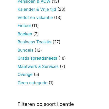
13
Pensioen & AOW
13
producten
23
Kalender & Vrije tijd
23
producten
13
Verlof en vakantie
13
producten
11
Fintool
11
producten
7
Boeken
7
producten
27
Business Toolkits
27
producten
12
Bundels
12
producten
18
Gratis spreadsheets
18
producten
7
Maatwerk & Services
7
producten
5
Overige
5
producten
1
Geen categorie
1
product
Filteren op soort licentie