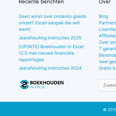
Recente berichten
Over
Geen winst over ondanks goede
Blog
omzet? Excel-aanpak die wél
Partner
werkt
Licentie
Affiliate
Jaarafsluiting instructies 2025
Over on
[UPDATE] Boekhouden in Excel
7 garant
12.0 met nieuwe financiële
Beoorde
rapportages
Veel ge
Gratis 
Jaarafsluiting instructies 2024
Zoek
naar:
© 2011