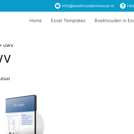
info@boekhoudeninexcel.nl
Hel
Home
Excel Templates
Boekhouden in Ex
»
uwv
wv
ultaat