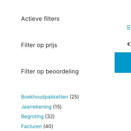
Actieve filters
S
€
Filter op prijs
Filter op beoordeling
25
Boekhoudpakketten
25
producten
15
Jaarrekening
15
producten
32
Begroting
32
producten
40
Facturen
40