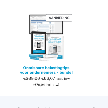
PRODUCT
AANBIEDING
IN
DE
UITVERKOOP
Onmisbare belastingtips
voor ondernemers - bundel
Oorspronkelijke
Huidige
€
338,00
€
66,07
excl. btw
prijs
prijs
(
€
79,94
incl. btw)
was:
is:
€338,00.
€66,07.