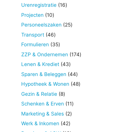
producten
16
Urenregistratie
16
producten
10
Projecten
10
producten
25
Personeelszaken
25
producten
46
Transport
46
producten
35
Formulieren
35
producten
174
ZZP & Ondernemen
174
producten
43
Lenen & Krediet
43
producten
44
Sparen & Beleggen
44
producten
48
Hypotheek & Wonen
48
producten
8
Gezin & Relatie
8
producten
11
Schenken & Erven
11
producten
2
Marketing & Sales
2
producten
42
Werk & Inkomen
42
producten