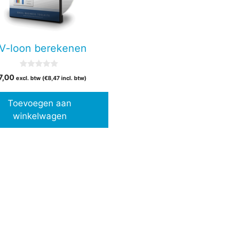
V-loon berekenen
0
7,00
excl. btw (
€
8,47
incl. btw)
v
a
n
Toevoegen aan
5
winkelwagen