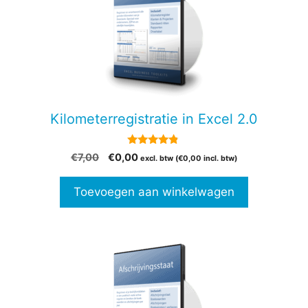
Kilometerregistratie in Excel 2.0
4.69
Oorspronkelijke
Huidige
€
7,00
€
0,00
excl. btw (
€
0,00
incl. btw)
van 5
prijs
prijs
was:
is:
Toevoegen aan winkelwagen
€7,00.
€0,00.
Dit
product
heeft
meerdere