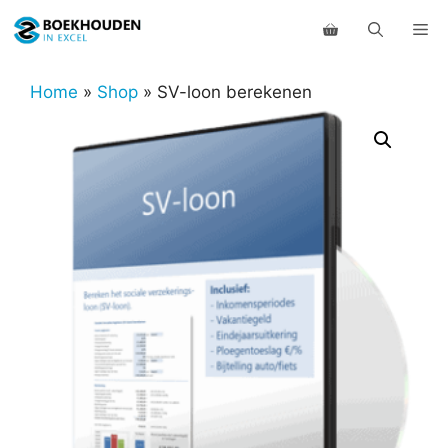
Ga
Me
naar
de
inhoud
Home
»
Shop
»
SV-loon berekenen