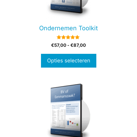
optie
kan
gekozen
Ondernemen Toolkit
worden
op
4.80
Prijsklasse:
€
57,00
-
€
87,00
de
van 5
€57,00
productpagina
tot
Opties selecteren
€87,00