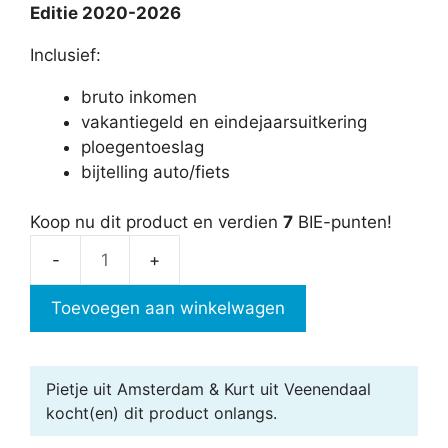
Editie 2020-2026
Inclusief:
bruto inkomen
vakantiegeld en eindejaarsuitkering
ploegentoeslag
bijtelling auto/fiets
Koop nu dit product en verdien
7
BIE-punten!
SV-
loon
Toevoegen aan winkelwagen
berekenen
aantal
Pietje uit Amsterdam & Kurt uit Veenendaal
kocht(en) dit product onlangs.