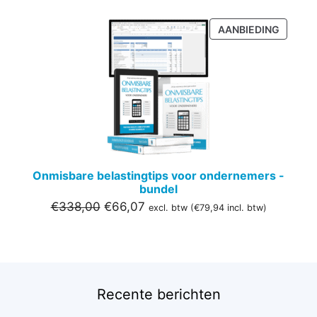
PRODU
AANBIEDING
IN
DE
UITVER
Onmisbare belastingtips voor ondernemers -
bundel
Oorspronkelijke
Huidige
€
338,00
€
66,07
excl. btw (
€
79,94
incl. btw)
prijs
prijs
was:
is:
€338,00.
€66,07.
Recente berichten