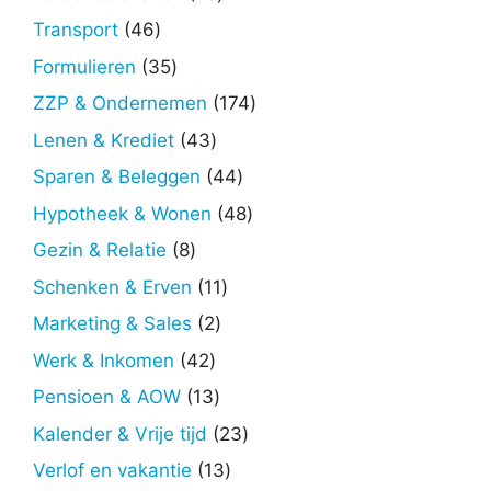
producten
46
Transport
46
producten
35
Formulieren
35
producten
174
ZZP & Ondernemen
174
producten
43
Lenen & Krediet
43
producten
44
Sparen & Beleggen
44
producten
48
Hypotheek & Wonen
48
producten
8
Gezin & Relatie
8
producten
11
Schenken & Erven
11
producten
2
Marketing & Sales
2
producten
42
Werk & Inkomen
42
producten
13
Pensioen & AOW
13
producten
23
Kalender & Vrije tijd
23
producten
13
Verlof en vakantie
13