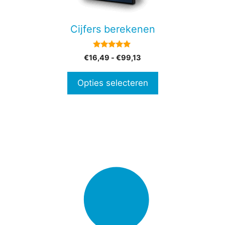
kan
gekozen
Cijfers berekenen
worden
op
5.00
Prijsklasse:
€
16,49
-
€
99,13
de
van 5
€16,49
productpagina
tot
Opties selecteren
€99,13