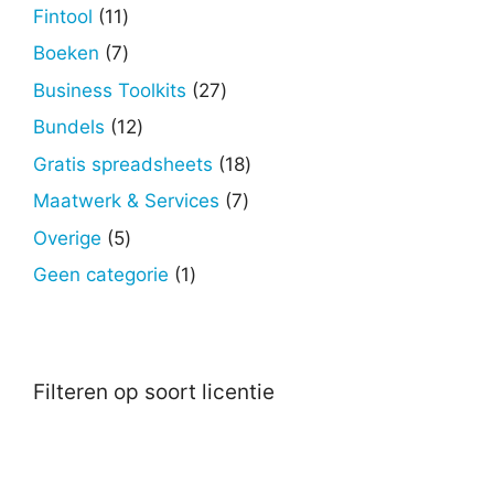
producten
11
Fintool
11
producten
7
Boeken
7
producten
27
Business Toolkits
27
producten
12
Bundels
12
producten
18
Gratis spreadsheets
18
producten
7
Maatwerk & Services
7
producten
5
Overige
5
producten
1
Geen categorie
1
product
Filteren op soort licentie