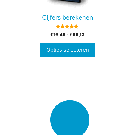
kan
gekozen
Cijfers berekenen
worden
op
5.00
Prijsklasse:
€
16,49
-
€
99,13
de
van 5
€16,49
productpagina
tot
Opties selecteren
€99,13