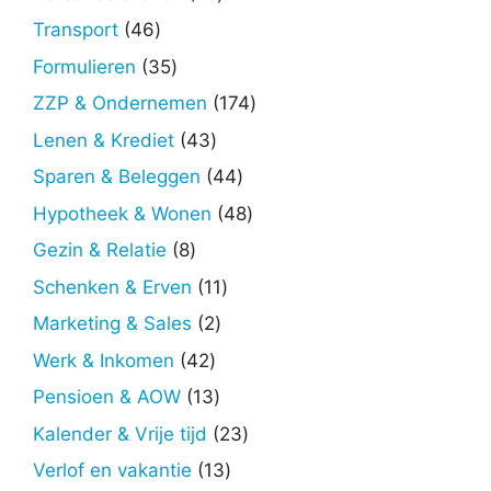
producten
46
Transport
46
producten
35
Formulieren
35
producten
174
ZZP & Ondernemen
174
producten
43
Lenen & Krediet
43
producten
44
Sparen & Beleggen
44
producten
48
Hypotheek & Wonen
48
producten
8
Gezin & Relatie
8
producten
11
Schenken & Erven
11
producten
2
Marketing & Sales
2
producten
42
Werk & Inkomen
42
producten
13
Pensioen & AOW
13
producten
23
Kalender & Vrije tijd
23
producten
13
Verlof en vakantie
13