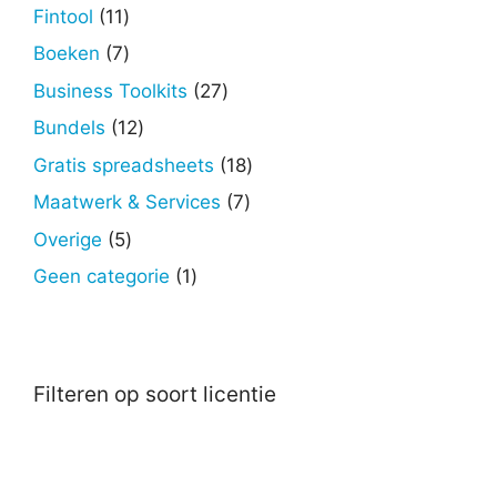
producten
11
Fintool
11
producten
7
Boeken
7
producten
27
Business Toolkits
27
producten
12
Bundels
12
producten
18
Gratis spreadsheets
18
producten
7
Maatwerk & Services
7
producten
5
Overige
5
producten
1
Geen categorie
1
product
Filteren op soort licentie