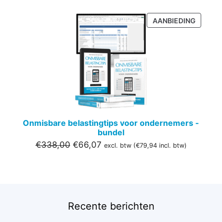
PRODU
AANBIEDING
IN
DE
UITVER
Onmisbare belastingtips voor ondernemers -
bundel
Oorspronkelijke
Huidige
€
338,00
€
66,07
excl. btw (
€
79,94
incl. btw)
prijs
prijs
was:
is:
€338,00.
€66,07.
Recente berichten