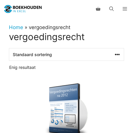
Ga
Me
naar
de
inhoud
Home
»
vergoedingsrecht
vergoedingsrecht
Enig resultaat