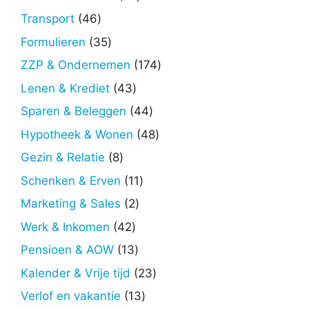
producten
46
Transport
46
producten
35
Formulieren
35
producten
174
ZZP & Ondernemen
174
producten
43
Lenen & Krediet
43
producten
44
Sparen & Beleggen
44
producten
48
Hypotheek & Wonen
48
producten
8
Gezin & Relatie
8
producten
11
Schenken & Erven
11
producten
2
Marketing & Sales
2
producten
42
Werk & Inkomen
42
producten
13
Pensioen & AOW
13
producten
23
Kalender & Vrije tijd
23
producten
13
Verlof en vakantie
13