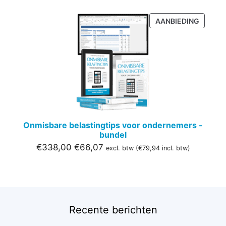
PRODU
AANBIEDING
IN
DE
UITVER
Onmisbare belastingtips voor ondernemers -
bundel
Oorspronkelijke
Huidige
€
338,00
€
66,07
excl. btw (
€
79,94
incl. btw)
prijs
prijs
was:
is:
€338,00.
€66,07.
Recente berichten