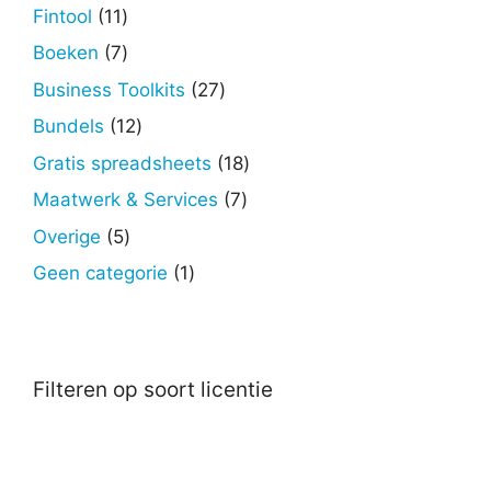
producten
11
Fintool
11
producten
7
Boeken
7
producten
27
Business Toolkits
27
producten
12
Bundels
12
producten
18
Gratis spreadsheets
18
producten
7
Maatwerk & Services
7
producten
5
Overige
5
producten
1
Geen categorie
1
product
Filteren op soort licentie