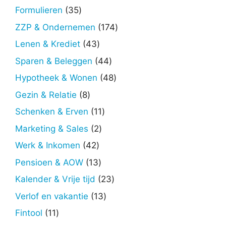
producten
35
Formulieren
35
producten
174
ZZP & Ondernemen
174
producten
43
Lenen & Krediet
43
producten
44
Sparen & Beleggen
44
producten
48
Hypotheek & Wonen
48
producten
8
Gezin & Relatie
8
producten
11
Schenken & Erven
11
producten
2
Marketing & Sales
2
producten
42
Werk & Inkomen
42
producten
13
Pensioen & AOW
13
producten
23
Kalender & Vrije tijd
23
producten
13
Verlof en vakantie
13
producten
11
Fintool
11
producten