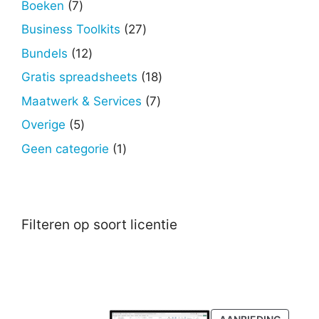
7
Boeken
7
producten
27
Business Toolkits
27
producten
12
Bundels
12
producten
18
Gratis spreadsheets
18
producten
7
Maatwerk & Services
7
producten
5
Overige
5
producten
1
Geen categorie
1
product
Filteren op soort licentie
PRODU