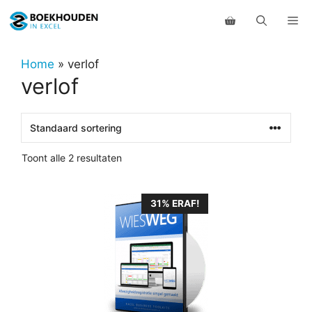
Ga
Me
naar
de
inhoud
Home
»
verlof
verlof
Toont alle 2 resultaten
31% ERAF!