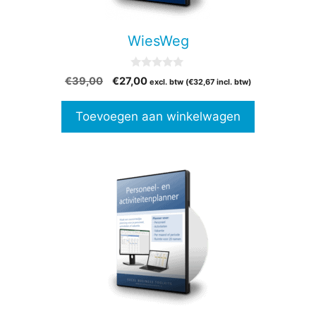
WiesWeg
0
Oorspronkelijke
Huidige
€
39,00
€
27,00
excl. btw (
€
32,67
incl. btw)
v
prijs
prijs
a
n
was:
is:
Toevoegen aan winkelwagen
5
€39,00.
€27,00.