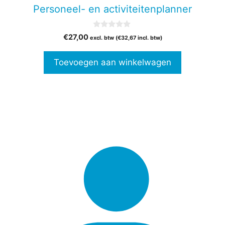
Personeel- en activiteitenplanner
0
€
27,00
excl. btw (
€
32,67
incl. btw)
v
a
n
Toevoegen aan winkelwagen
5