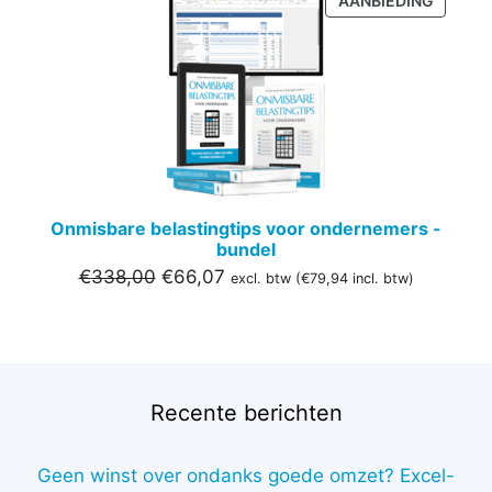
AANBIEDING
IN
DE
UITVER
Onmisbare belastingtips voor ondernemers -
bundel
Oorspronkelijke
Huidige
€
338,00
€
66,07
excl. btw (
€
79,94
incl. btw)
prijs
prijs
was:
is:
€338,00.
€66,07.
Recente berichten
Geen winst over ondanks goede omzet? Excel-