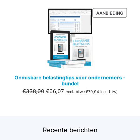
PRODU
AANBIEDING
IN
DE
UITVER
Onmisbare belastingtips voor ondernemers -
bundel
Oorspronkelijke
Huidige
€
338,00
€
66,07
excl. btw (
€
79,94
incl. btw)
prijs
prijs
was:
is:
€338,00.
€66,07.
Recente berichten