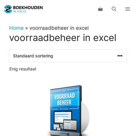
Ga
Me
naar
de
inhoud
Home
»
voorraadbeheer in excel
voorraadbeheer in excel
Enig resultaat
Dit
product
heeft
meerdere
variaties.
Deze
optie