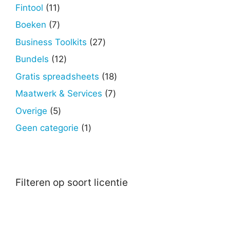
producten
11
Fintool
11
producten
7
Boeken
7
producten
27
Business Toolkits
27
producten
12
Bundels
12
producten
18
Gratis spreadsheets
18
producten
7
Maatwerk & Services
7
producten
5
Overige
5
producten
1
Geen categorie
1
product
Filteren op soort licentie