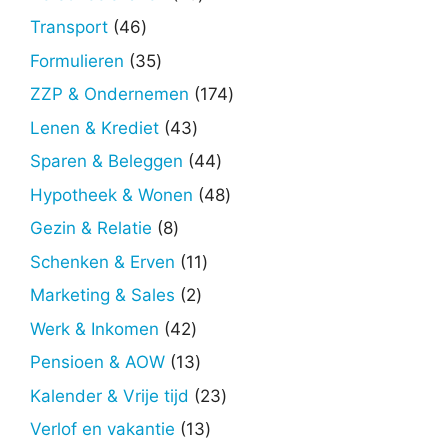
producten
46
Transport
46
producten
35
Formulieren
35
producten
174
ZZP & Ondernemen
174
producten
43
Lenen & Krediet
43
producten
44
Sparen & Beleggen
44
producten
48
Hypotheek & Wonen
48
producten
8
Gezin & Relatie
8
producten
11
Schenken & Erven
11
producten
2
Marketing & Sales
2
producten
42
Werk & Inkomen
42
producten
13
Pensioen & AOW
13
producten
23
Kalender & Vrije tijd
23
producten
13
Verlof en vakantie
13