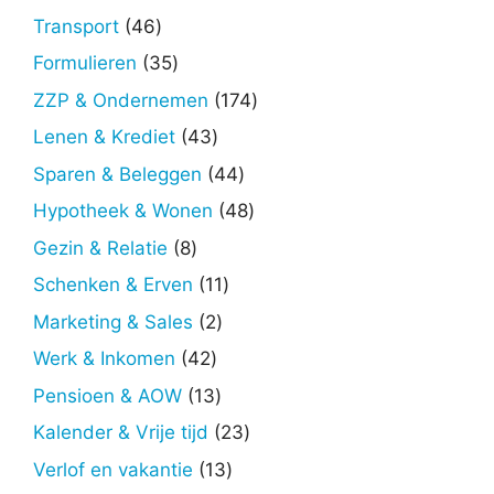
producten
46
Transport
46
producten
35
Formulieren
35
producten
174
ZZP & Ondernemen
174
producten
43
Lenen & Krediet
43
producten
44
Sparen & Beleggen
44
producten
48
Hypotheek & Wonen
48
producten
8
Gezin & Relatie
8
producten
11
Schenken & Erven
11
producten
2
Marketing & Sales
2
producten
42
Werk & Inkomen
42
producten
13
Pensioen & AOW
13
producten
23
Kalender & Vrije tijd
23
producten
13
Verlof en vakantie
13