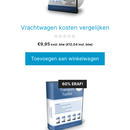
Vrachtwagen kosten vergelijken
0
€
9,95
excl. btw (
€
12,04
incl. btw)
v
a
n
Toevoegen aan winkelwagen
5
60% ERAF!