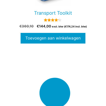
Transport Toolkit
4.00
Oorspronkelijke
Huidige
€
360,10
€
144,00
excl. btw (
€
174,24
incl. btw)
van 5
prijs
prijs
was:
is:
Toevoegen aan winkelwagen
€360,10.
€144,00.