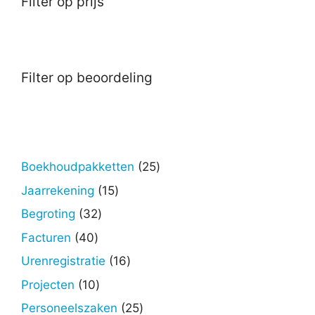
Filter op prijs
Filter op beoordeling
25
Boekhoudpakketten
25
producten
15
Jaarrekening
15
producten
32
Begroting
32
producten
40
Facturen
40
producten
16
Urenregistratie
16
producten
10
Projecten
10
producten
25
Personeelszaken
25