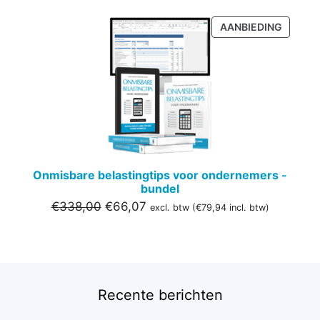
PRODU
AANBIEDING
IN
DE
UITVER
Onmisbare belastingtips voor ondernemers -
bundel
Oorspronkelijke
Huidige
€
338,00
€
66,07
excl. btw (
€
79,94
incl. btw)
prijs
prijs
was:
is:
€338,00.
€66,07.
Recente berichten