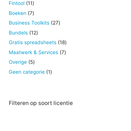
producten
11
Fintool
11
producten
7
Boeken
7
producten
27
Business Toolkits
27
producten
12
Bundels
12
producten
18
Gratis spreadsheets
18
producten
7
Maatwerk & Services
7
producten
5
Overige
5
producten
1
Geen categorie
1
product
Filteren op soort licentie