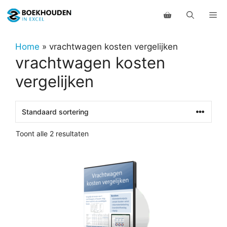
Ga
Me
naar
de
inhoud
Home
»
vrachtwagen kosten vergelijken
vrachtwagen kosten
vergelijken
Toont alle 2 resultaten