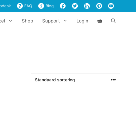
pdesk
FAQ
Blog
cel
Shop
Support
Login