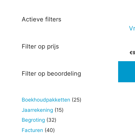
Actieve filters
V
Filter op prijs
€
Filter op beoordeling
25
Boekhoudpakketten
25
producten
15
Jaarrekening
15
producten
32
Begroting
32
producten
40
Facturen
40