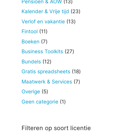
13
Pensioen & AOW
13
producten
23
Kalender & Vrije tijd
23
producten
13
Verlof en vakantie
13
producten
11
Fintool
11
producten
7
Boeken
7
producten
27
Business Toolkits
27
producten
12
Bundels
12
producten
18
Gratis spreadsheets
18
producten
7
Maatwerk & Services
7
producten
5
Overige
5
producten
1
Geen categorie
1
product
Filteren op soort licentie