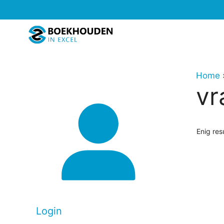
Ga
naar
de
inhoud
Home
vr
Enig res
Login