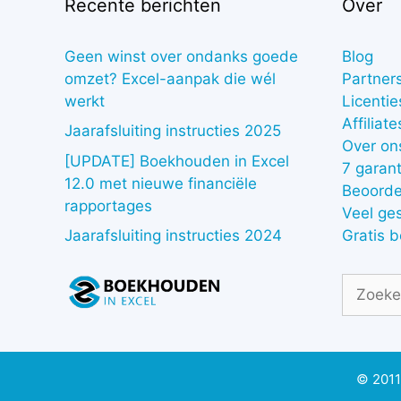
Recente berichten
Over
Geen winst over ondanks goede
Blog
omzet? Excel-aanpak die wél
Partner
werkt
Licentie
Affiliate
Jaarafsluiting instructies 2025
Over on
[UPDATE] Boekhouden in Excel
7 garant
12.0 met nieuwe financiële
Beoorde
rapportages
Veel ge
Gratis 
Jaarafsluiting instructies 2024
Zoek
naar:
© 2011