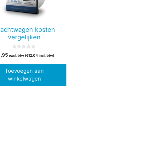
rachtwagen kosten
vergelijken
0
9,95
excl. btw (
€
12,04
incl. btw)
v
a
n
Toevoegen aan
5
winkelwagen