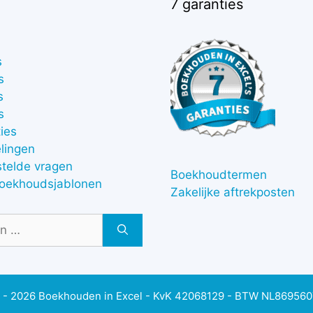
7 garanties
s
s
s
s
ies
lingen
stelde vragen
Boekhoudtermen
boekhoudsjablonen
Zakelijke aftrekposten
 - 2026 Boekhouden in Excel - KvK 42068129 - BTW NL86956