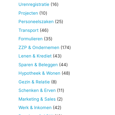
producten
16
Urenregistratie
16
producten
10
Projecten
10
producten
25
Personeelszaken
25
producten
46
Transport
46
producten
35
Formulieren
35
producten
174
ZZP & Ondernemen
174
producten
43
Lenen & Krediet
43
producten
44
Sparen & Beleggen
44
producten
48
Hypotheek & Wonen
48
producten
8
Gezin & Relatie
8
producten
11
Schenken & Erven
11
producten
2
Marketing & Sales
2
producten
42
Werk & Inkomen
42
producten