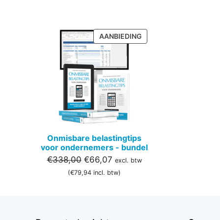
PRODUCT
AANBIEDING
IN
DE
UITVERKOOP
Onmisbare belastingtips
voor ondernemers - bundel
Oorspronkelijke
Huidige
€
338,00
€
66,07
excl. btw
prijs
prijs
(
€
79,94
incl. btw)
was:
is:
€338,00.
€66,07.