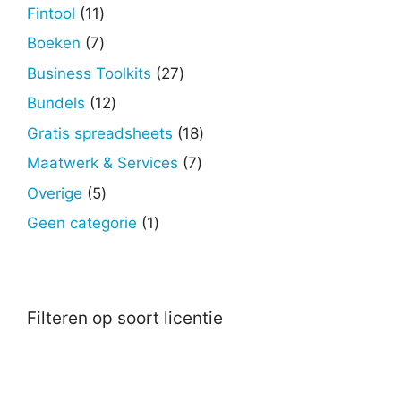
producten
11
Fintool
11
producten
7
Boeken
7
producten
27
Business Toolkits
27
producten
12
Bundels
12
producten
18
Gratis spreadsheets
18
producten
7
Maatwerk & Services
7
producten
5
Overige
5
producten
1
Geen categorie
1
product
Filteren op soort licentie