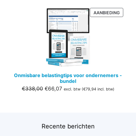
PRODU
AANBIEDING
IN
DE
UITVER
Onmisbare belastingtips voor ondernemers -
bundel
Oorspronkelijke
Huidige
€
338,00
€
66,07
excl. btw (
€
79,94
incl. btw)
prijs
prijs
was:
is:
€338,00.
€66,07.
Recente berichten