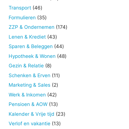
producten
46
Transport
46
producten
35
Formulieren
35
producten
174
ZZP & Ondernemen
174
producten
43
Lenen & Krediet
43
producten
44
Sparen & Beleggen
44
producten
48
Hypotheek & Wonen
48
producten
8
Gezin & Relatie
8
producten
11
Schenken & Erven
11
producten
2
Marketing & Sales
2
producten
42
Werk & Inkomen
42
producten
13
Pensioen & AOW
13
producten
23
Kalender & Vrije tijd
23
producten
13
Verlof en vakantie
13