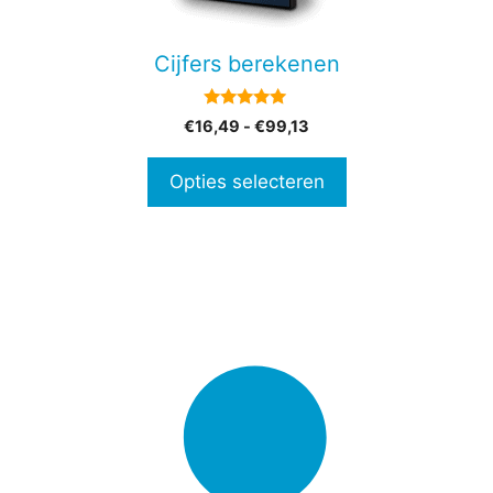
kan
gekozen
Cijfers berekenen
worden
op
5.00
Prijsklasse:
€
16,49
-
€
99,13
de
van 5
€16,49
productpagina
tot
Opties selecteren
€99,13