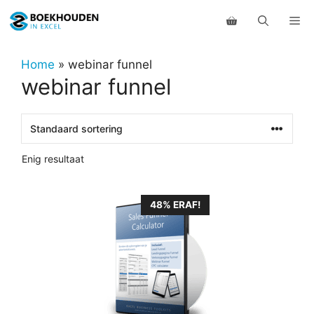
Ga
Me
naar
de
inhoud
Home
»
webinar funnel
webinar funnel
Enig resultaat
48% ERAF!