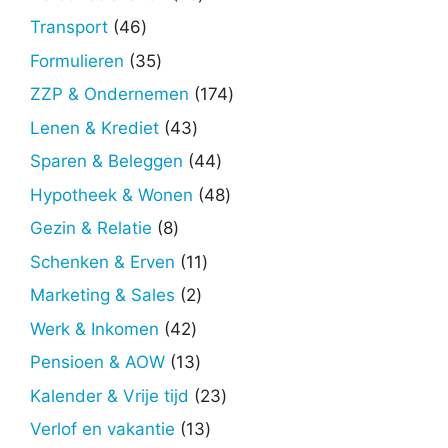
producten
46
Transport
46
producten
35
Formulieren
35
producten
174
ZZP & Ondernemen
174
producten
43
Lenen & Krediet
43
producten
44
Sparen & Beleggen
44
producten
48
Hypotheek & Wonen
48
producten
8
Gezin & Relatie
8
producten
11
Schenken & Erven
11
producten
2
Marketing & Sales
2
producten
42
Werk & Inkomen
42
producten
13
Pensioen & AOW
13
producten
23
Kalender & Vrije tijd
23
producten
13
Verlof en vakantie
13