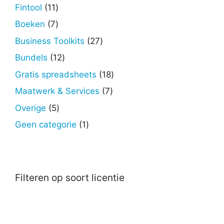
producten
11
Fintool
11
producten
7
Boeken
7
producten
27
Business Toolkits
27
producten
12
Bundels
12
producten
18
Gratis spreadsheets
18
producten
7
Maatwerk & Services
7
producten
5
Overige
5
producten
1
Geen categorie
1
product
Filteren op soort licentie