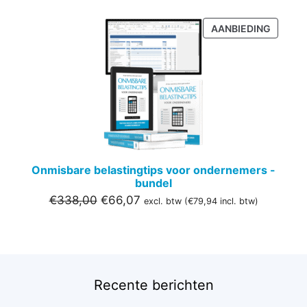
PRODU
AANBIEDING
IN
DE
UITVER
Onmisbare belastingtips voor ondernemers -
bundel
Oorspronkelijke
Huidige
€
338,00
€
66,07
excl. btw (
€
79,94
incl. btw)
prijs
prijs
was:
is:
€338,00.
€66,07.
Recente berichten