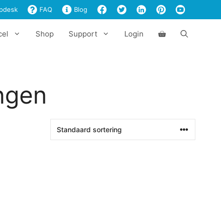
pdesk
FAQ
Blog
cel
Shop
Support
Login
ngen