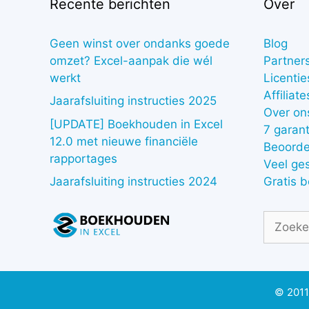
Recente berichten
Over
Geen winst over ondanks goede
Blog
omzet? Excel-aanpak die wél
Partner
werkt
Licentie
Affiliate
Jaarafsluiting instructies 2025
Over on
[UPDATE] Boekhouden in Excel
7 garant
12.0 met nieuwe financiële
Beoorde
rapportages
Veel ge
Gratis 
Jaarafsluiting instructies 2024
Zoek
naar:
© 2011