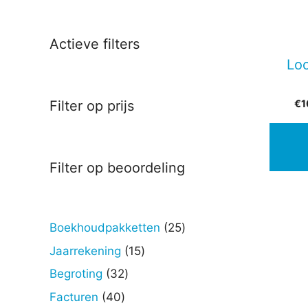
Actieve filters
Lo
€
1
Filter op prijs
Filter op beoordeling
25
Boekhoudpakketten
25
producten
15
Jaarrekening
15
producten
32
Begroting
32
producten
40
Facturen
40