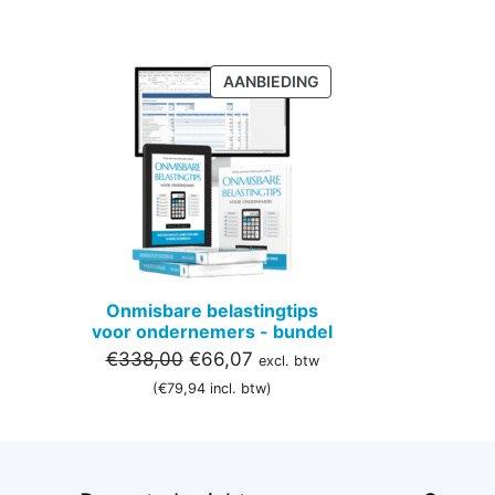
PRODUCT
AANBIEDING
IN
DE
UITVERKOOP
Onmisbare belastingtips
voor ondernemers - bundel
Oorspronkelijke
Huidige
€
338,00
€
66,07
excl. btw
prijs
prijs
(
€
79,94
incl. btw)
was:
is:
€338,00.
€66,07.