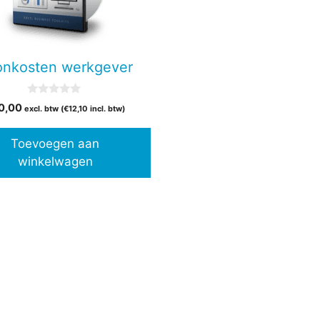
onkosten werkgever
0
0,00
excl. btw (
€
12,10
incl. btw)
v
a
n
Toevoegen aan
5
winkelwagen