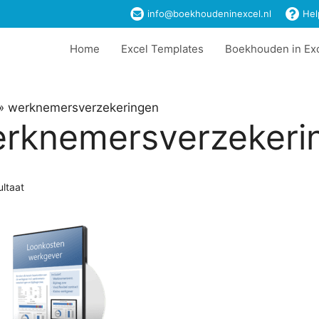
info@boekhoudeninexcel.nl
Hel
Home
Excel Templates
Boekhouden in Ex
»
werknemersverzekeringen
rknemersverzekeri
ultaat