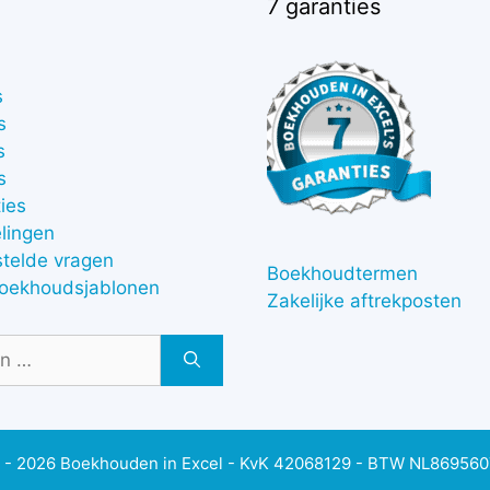
7 garanties
s
s
s
s
ies
lingen
stelde vragen
Boekhoudtermen
boekhoudsjablonen
Zakelijke aftrekposten
 - 2026 Boekhouden in Excel - KvK 42068129 - BTW NL86956