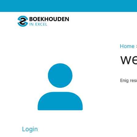
Ga
naar
de
inhoud
Home
we
Enig res
Login