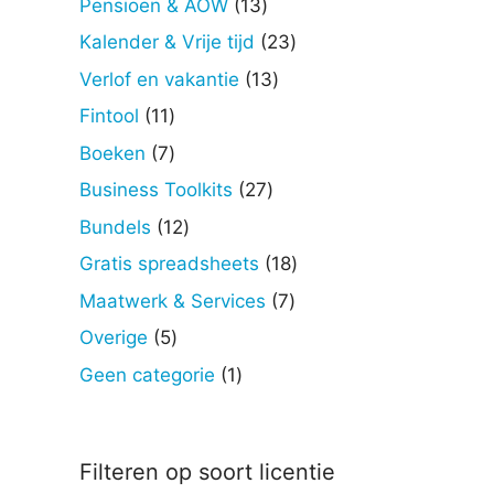
13
Pensioen & AOW
13
producten
23
Kalender & Vrije tijd
23
producten
13
Verlof en vakantie
13
producten
11
Fintool
11
producten
7
Boeken
7
producten
27
Business Toolkits
27
producten
12
Bundels
12
producten
18
Gratis spreadsheets
18
producten
7
Maatwerk & Services
7
producten
5
Overige
5
producten
1
Geen categorie
1
product
Filteren op soort licentie