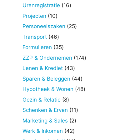
producten
16
Urenregistratie
16
producten
10
Projecten
10
producten
25
Personeelszaken
25
producten
46
Transport
46
producten
35
Formulieren
35
producten
174
ZZP & Ondernemen
174
producten
43
Lenen & Krediet
43
producten
44
Sparen & Beleggen
44
producten
48
Hypotheek & Wonen
48
producten
8
Gezin & Relatie
8
producten
11
Schenken & Erven
11
producten
2
Marketing & Sales
2
producten
42
Werk & Inkomen
42
producten