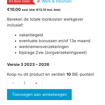
in
Werk & Inkomen
#3 Best Seller
€
10,00
excl. btw (
€
12,10
incl. btw)
Bereken de totale loonkosten werkgever
inclusief:
vakantiegeld
eventuele bonussen en/of 13e maand
werknemersverzekeringen
bijdrage Zvw (zorgverzekeringswet)
Versie 3 2023 – 2026
Koop nu dit product en verdien
10
BIE-punten!
Loonkosten
werkgever
Toevoegen aan winkelwagen
aantal