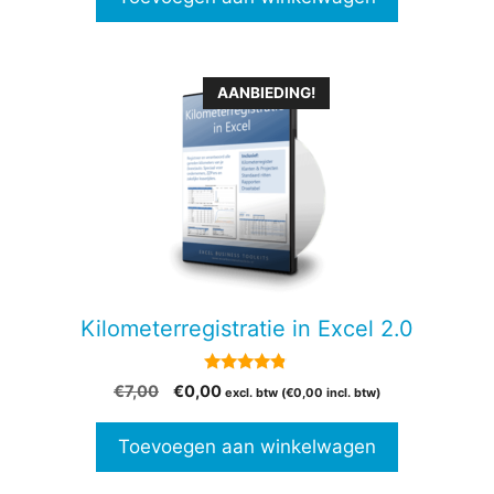
AANBIEDING!
Kilometerregistratie in Excel 2.0
4.69
Oorspronkelijke
Huidige
€
7,00
€
0,00
excl. btw (
€
0,00
incl. btw)
van 5
prijs
prijs
was:
is:
Toevoegen aan winkelwagen
€7,00.
€0,00.