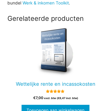
bundel
Werk & inkomen Toolkit
.
Gerelateerde producten
Wettelijke rente en incassokosten
5.00
€
7,00
excl. btw (
€
8,47
incl. btw)
van 5
Toevoegen aan winkelwagen