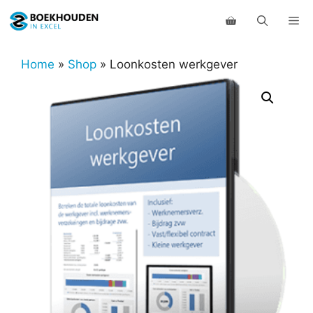
Ga
Me
naar
de
inhoud
Home
»
Shop
»
Loonkosten werkgever