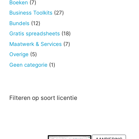
7
Boeken
7
producten
27
Business Toolkits
27
producten
12
Bundels
12
producten
18
Gratis spreadsheets
18
producten
7
Maatwerk & Services
7
producten
5
Overige
5
producten
1
Geen categorie
1
product
Filteren op soort licentie
PRODU