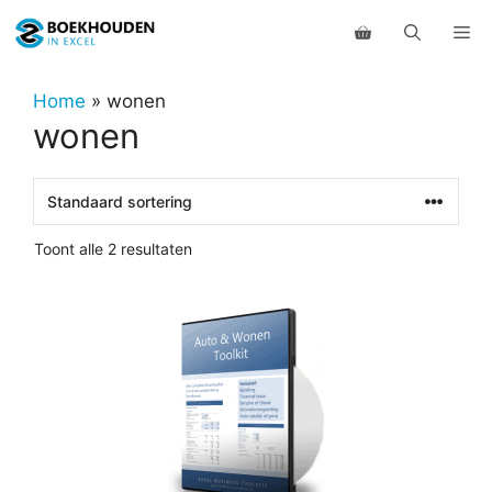
Ga
Me
naar
de
inhoud
Home
»
wonen
wonen
Toont alle 2 resultaten
Dit
product
heeft
meerdere
variaties.
Deze
optie