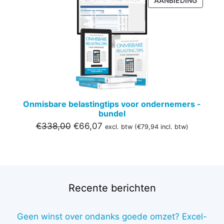
AANBIEDING
IN
DE
UITVER
Onmisbare belastingtips voor ondernemers -
bundel
Oorspronkelijke
Huidige
€
338,00
€
66,07
excl. btw (
€
79,94
incl. btw)
prijs
prijs
was:
is:
€338,00.
€66,07.
Recente berichten
Geen winst over ondanks goede omzet? Excel-