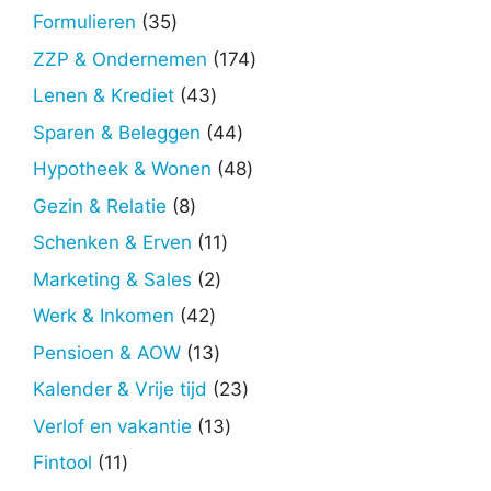
producten
35
Formulieren
35
producten
174
ZZP & Ondernemen
174
producten
43
Lenen & Krediet
43
producten
44
Sparen & Beleggen
44
producten
48
Hypotheek & Wonen
48
producten
8
Gezin & Relatie
8
producten
11
Schenken & Erven
11
producten
2
Marketing & Sales
2
producten
42
Werk & Inkomen
42
producten
13
Pensioen & AOW
13
producten
23
Kalender & Vrije tijd
23
producten
13
Verlof en vakantie
13
producten
11
Fintool
11
producten