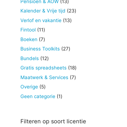
13
Pensioen & AOW
13
producten
23
Kalender & Vrije tijd
23
producten
13
Verlof en vakantie
13
producten
11
Fintool
11
producten
7
Boeken
7
producten
27
Business Toolkits
27
producten
12
Bundels
12
producten
18
Gratis spreadsheets
18
producten
7
Maatwerk & Services
7
producten
5
Overige
5
producten
1
Geen categorie
1
product
Filteren op soort licentie