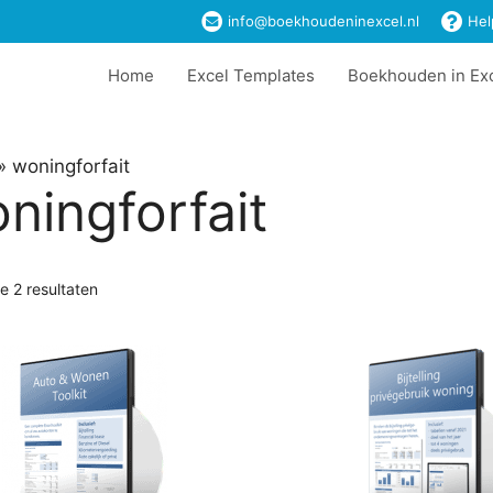
info@boekhoudeninexcel.nl
Hel
Home
Excel Templates
Boekhouden in Ex
»
woningforfait
ningforfait
le 2 resultaten
t
ere
es.