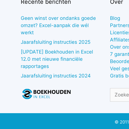
Recente berichten
Over
Geen winst over ondanks goede
Blog
omzet? Excel-aanpak die wél
Partner
werkt
Licentie
Affiliate
Jaarafsluiting instructies 2025
Over on
[UPDATE] Boekhouden in Excel
7 garant
12.0 met nieuwe financiële
Beoorde
rapportages
Veel ge
Gratis 
Jaarafsluiting instructies 2024
Zoek
naar:
© 2011