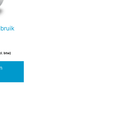
ebruik
cl. btw)
n