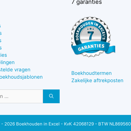
7 garanties
s
s
s
s
ies
lingen
stelde vragen
Boekhoudtermen
boekhoudsjablonen
Zakelijke aftrekposten
 - 2026 Boekhouden in Excel - KvK 42068129 - BTW NL86956