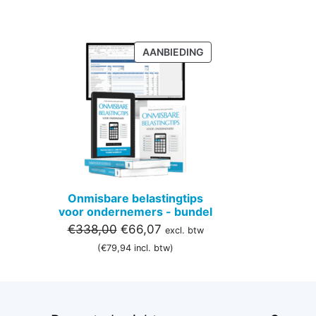
PRODUCT
AANBIEDING
IN
DE
UITVERKOOP
Onmisbare belastingtips
voor ondernemers - bundel
Oorspronkelijke
Huidige
€
338,00
€
66,07
excl. btw
prijs
prijs
(
€
79,94
incl. btw)
was:
is:
€338,00.
€66,07.