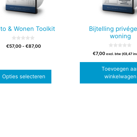
en
to & Wonen Toolkit
Bijtelling privég
n
woning
0
Prijsklasse:
€
57,00
-
€
87,00
v
0
€57,00
a
€
7,00
tpagina
excl. btw (
€
8,47
in
v
n
tot
a
5
n
€87,00
Toevoegen aa
5
Opties selecteren
winkelwagen