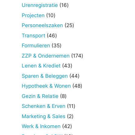
producten
16
Urenregistratie
16
producten
10
Projecten
10
producten
25
Personeelszaken
25
producten
46
Transport
46
producten
35
Formulieren
35
producten
174
ZZP & Ondernemen
174
producten
43
Lenen & Krediet
43
producten
44
Sparen & Beleggen
44
producten
48
Hypotheek & Wonen
48
producten
8
Gezin & Relatie
8
producten
11
Schenken & Erven
11
producten
2
Marketing & Sales
2
producten
42
Werk & Inkomen
42
producten