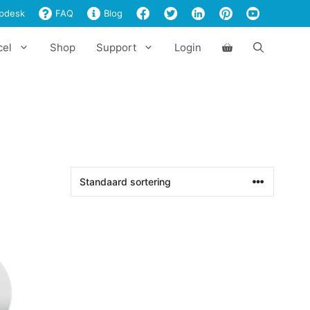
pdesk
FAQ
Blog
cel
Shop
Support
Login