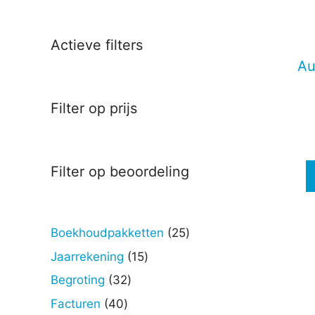
Deze
optie
kan
Actieve filters
gekoz
Au
worde
op
Filter op prijs
de
produc
Filter op beoordeling
25
Boekhoudpakketten
25
producten
15
Jaarrekening
15
producten
32
Begroting
32
producten
40
Facturen
40