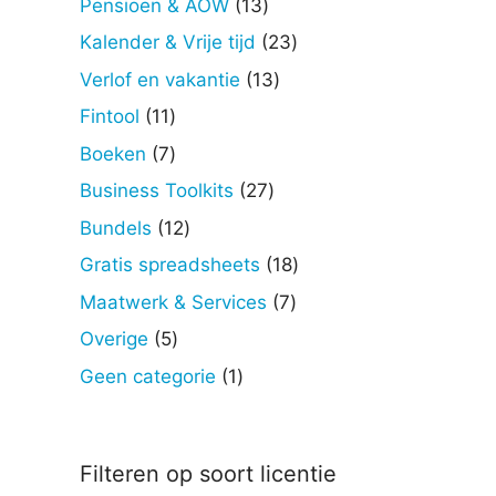
13
Pensioen & AOW
13
producten
23
Kalender & Vrije tijd
23
producten
13
Verlof en vakantie
13
producten
11
Fintool
11
producten
7
Boeken
7
producten
27
Business Toolkits
27
producten
12
Bundels
12
producten
18
Gratis spreadsheets
18
producten
7
Maatwerk & Services
7
producten
5
Overige
5
producten
1
Geen categorie
1
product
Filteren op soort licentie