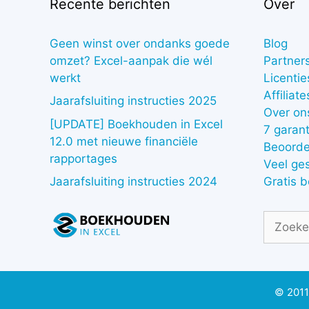
Recente berichten
Over
Geen winst over ondanks goede
Blog
omzet? Excel-aanpak die wél
Partner
werkt
Licentie
Affiliate
Jaarafsluiting instructies 2025
Over on
[UPDATE] Boekhouden in Excel
7 garant
12.0 met nieuwe financiële
Beoorde
rapportages
Veel ge
Gratis 
Jaarafsluiting instructies 2024
Zoek
naar:
© 2011