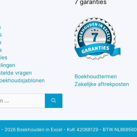
7 garanties
s
s
s
s
ies
lingen
stelde vragen
Boekhoudtermen
boekhoudsjablonen
Zakelijke aftrekposten
 - 2026 Boekhouden in Excel - KvK 42068129 - BTW NL86956