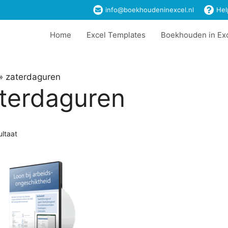
info@boekhoudeninexcel.nl
Hel
Home
Excel Templates
Boekhouden in Ex
»
zaterdaguren
terdaguren
ultaat