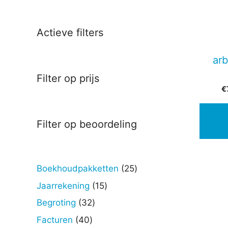
Actieve filters
ar
Filter op prijs
€
Filter op beoordeling
25
Boekhoudpakketten
25
producten
15
Jaarrekening
15
producten
32
Begroting
32
producten
40
Facturen
40