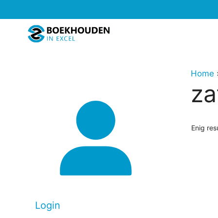
Ga
naar
de
inhoud
Home
za
Enig res
Login