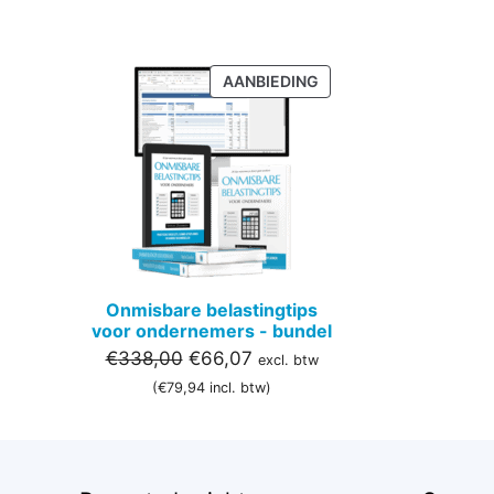
PRODUCT
AANBIEDING
IN
DE
UITVERKOOP
Onmisbare belastingtips
voor ondernemers - bundel
Oorspronkelijke
Huidige
€
338,00
€
66,07
excl. btw
prijs
prijs
(
€
79,94
incl. btw)
was:
is:
€338,00.
€66,07.