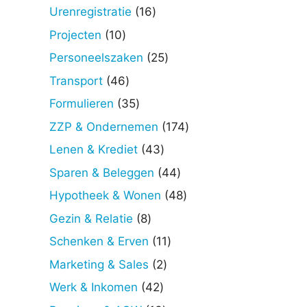
producten
16
Urenregistratie
16
producten
10
Projecten
10
producten
25
Personeelszaken
25
producten
46
Transport
46
producten
35
Formulieren
35
producten
174
ZZP & Ondernemen
174
producten
43
Lenen & Krediet
43
producten
44
Sparen & Beleggen
44
producten
48
Hypotheek & Wonen
48
producten
8
Gezin & Relatie
8
producten
11
Schenken & Erven
11
producten
2
Marketing & Sales
2
producten
42
Werk & Inkomen
42
producten