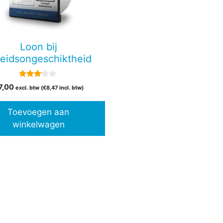
Loon bij
beidsongeschiktheid
3.00
7,00
excl. btw (
€
8,47
incl. btw)
van 5
Toevoegen aan
winkelwagen