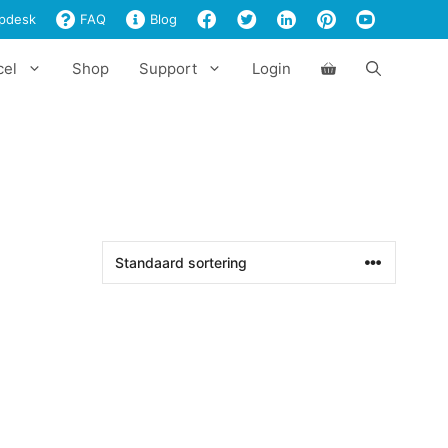
pdesk
FAQ
Blog
cel
Shop
Support
Login