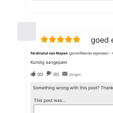
goed 
5
van 5
Ferdinand van Nispen
(geverifieerde eigenaar)
–
Kundig aangepakt
Stem
Stem
(
0
)
(
0
)
Volgen
als
als
Something wrong with this post? Thanks f
dit
dit
nuttig
niet
This post was...
was
nuttig
was