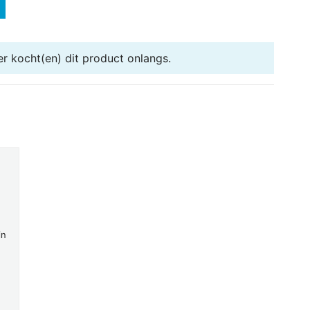
er
kocht(en) dit product onlangs.
in