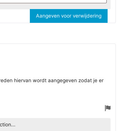
Aangeven voor verwijdering
 reden hiervan wordt aangegeven zodat je er
Aange
voor
tion...
verwijd