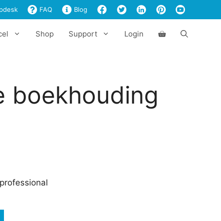
boekhouding
pdesk
FAQ
Blog
aantal
cel
Shop
Support
Login
e boekhouding
professional