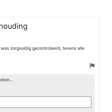
khouding
 was zorgvuldig gecontroleerd, tevens alle
Aange
voor
tion...
verwijd