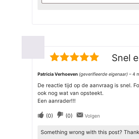
Snel 
5
van 5
Patricia Verhoeven
(geverifieerde eigenaar)
–
4 
De reactie tijd op de aanvraag is snel.
ook nog wat van opsteekt.
Een aanrader!!!
Stem
Stem
(
0
)
(
0
)
Volgen
als
als
Something wrong with this post? Thanks f
dit
dit