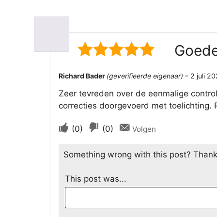
Goede
5
van 5
Richard Bader
(geverifieerde eigenaar)
–
2 juli 2
Zeer tevreden over de eenmalige control
correcties doorgevoerd met toelichting. 
Stem
Stem
(
0
)
(
0
)
Volgen
als
als
Something wrong with this post? Thanks f
dit
dit
nuttig
niet
This post was...
was
nuttig
was