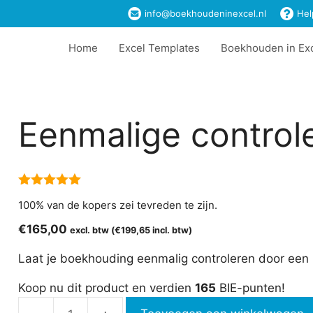
info@boekhoudeninexcel.nl
Hel
Home
Excel Templates
Boekhouden in Ex
Eenmalige control
5.00
van 5
100% van de kopers zei tevreden te zijn.
€
165,00
excl. btw (
€
199,65
incl. btw)
Laat je boekhouding eenmalig controleren door een 
Koop nu dit product en verdien
165
BIE-punten!