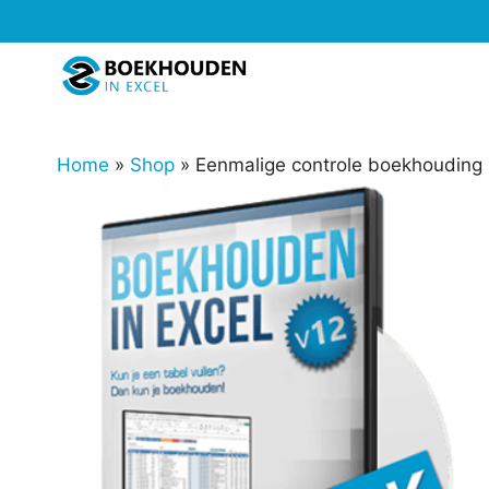
Ga
naar
de
inhoud
Home
»
Shop
»
Eenmalige controle boekhouding