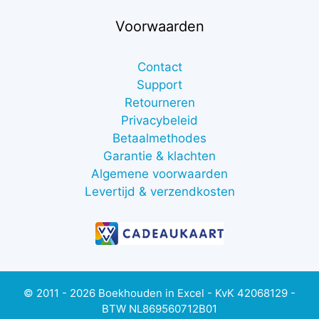
Voorwaarden
Contact
Support
Retourneren
Privacybeleid
Betaalmethodes
Garantie & klachten
Algemene voorwaarden
Levertijd & verzendkosten
€
7,00
excl.
btw
Toevoegen aan winkelwagen
(
€
8,47
© 2011 - 2026 Boekhouden in Excel - KvK 42068129 -
incl.
BTW NL869560712B01
btw)