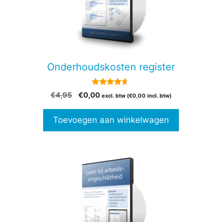
Onderhoudskosten register
4.50
Oorspronkelijke
Huidige
€
4,95
€
0,00
excl. btw (
€
0,00
incl. btw)
van 5
prijs
prijs
was:
is:
Toevoegen aan winkelwagen
€4,95.
€0,00.