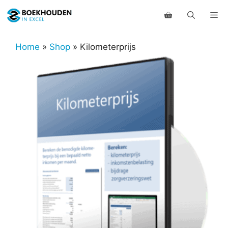
Ga
Me
naar
de
inhoud
Home
»
Shop
»
Kilometerprijs