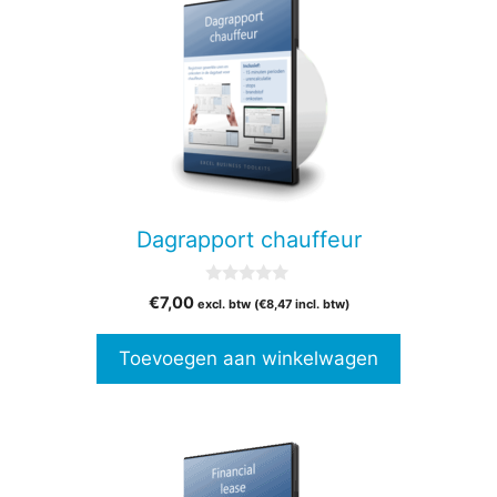
Dagrapport chauffeur
0
€
7,00
excl. btw (
€
8,47
incl. btw)
v
a
n
Toevoegen aan winkelwagen
5