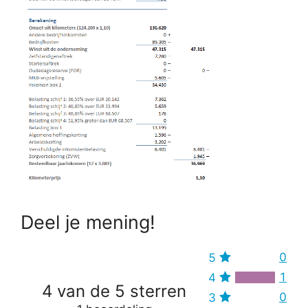
Deel je mening!
0
5
1
4
4 van de 5 sterren
0
3