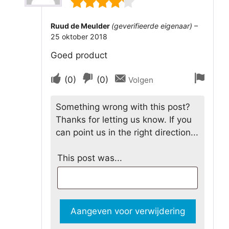
4
van 5
Ruud de Meulder
(geverifieerde eigenaar)
–
25 oktober 2018
Goed product
Stem
Stem
Aang
(
0
)
(
0
)
Volgen
als
als
voor
Something wrong with this post?
dit
dit
verw
Thanks for letting us know. If you
nuttig
niet
can point us in the right direction...
was
nuttig
was
This post was...
Aangeven voor verwijdering