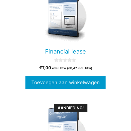
Financial lease
0
€
7,00
excl. btw (
€
8,47
incl. btw)
v
a
n
Toevoegen aan winkelwagen
5
AANBIEDING!