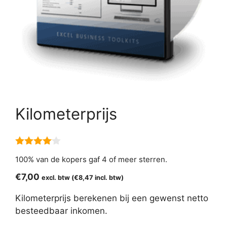
Kilometerprijs
4.00
van
100% van de kopers gaf 4 of meer sterren.
5
€
7,00
excl. btw (
€
8,47
incl. btw)
Kilometerprijs berekenen bij een gewenst netto
besteedbaar inkomen.