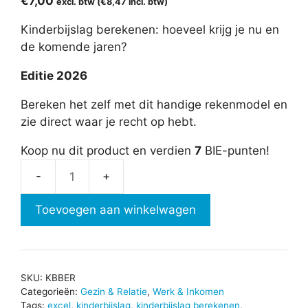
€
7,00
excl. btw (
€
8,47
incl. btw)
Kinderbijslag berekenen: hoeveel krijg je nu en
de komende jaren?
Editie 2026
Bereken het zelf met dit handige rekenmodel en
zie direct waar je recht op hebt.
Koop nu dit product en verdien
7
BIE-punten!
Kinderbijslag
berekenen
Toevoegen aan winkelwagen
aantal
SKU:
KBBER
Categorieën:
Gezin & Relatie
,
Werk & Inkomen
Tags:
excel
,
kinderbijslag
,
kinderbijslag berekenen
,