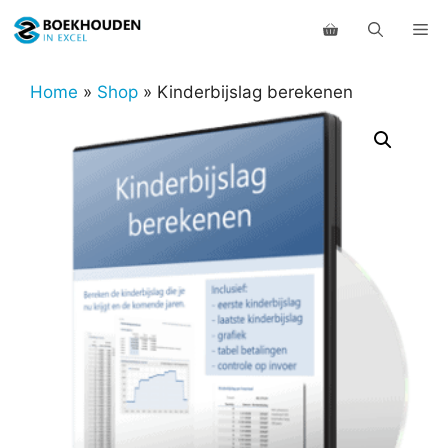
Ga
Me
naar
de
inhoud
Home
»
Shop
»
Kinderbijslag berekenen