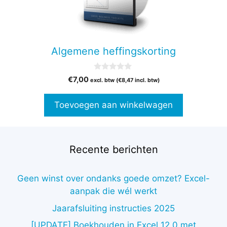
Algemene heffingskorting
0
€
7,00
excl. btw (
€
8,47
incl. btw)
v
a
n
Toevoegen aan winkelwagen
5
Recente berichten
Geen winst over ondanks goede omzet? Excel-
aanpak die wél werkt
Jaarafsluiting instructies 2025
[UPDATE] Boekhouden in Excel 12.0 met