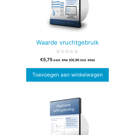
Waarde vruchtgebruik
0
€
5,75
excl. btw (
€
6,96
incl. btw)
v
a
n
Toevoegen aan winkelwagen
5