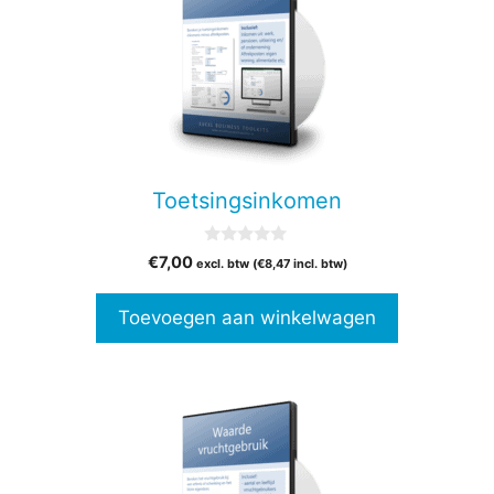
Toetsingsinkomen
0
€
7,00
excl. btw (
€
8,47
incl. btw)
v
a
n
Toevoegen aan winkelwagen
5