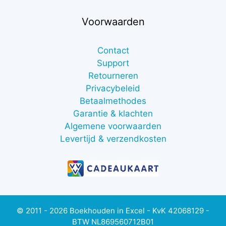
Voorwaarden
Contact
Support
Retourneren
Privacybeleid
Betaalmethodes
Garantie & klachten
Algemene voorwaarden
Levertijd & verzendkosten
€
7,00
excl.
btw
Toevoegen aan winkelwagen
(
€
8,47
© 2011 - 2026 Boekhouden in Excel - KvK 42068129 -
incl.
BTW NL869560712B01
btw)