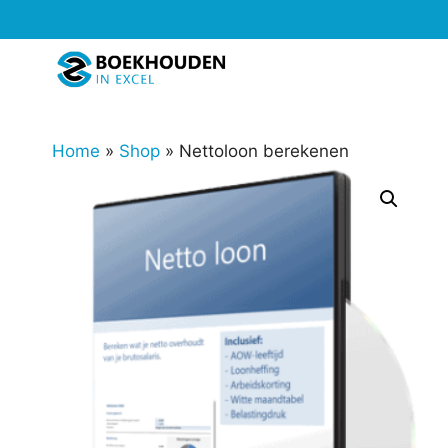
Ga
naar
de
inhoud
Home
»
Shop
»
Nettoloon berekenen