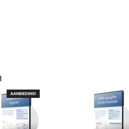
n
AANBIEDING!
e