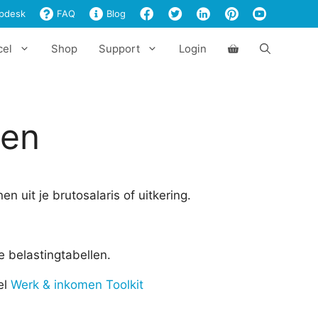
aantal
pdesk
FAQ
Blog
cel
Shop
Support
Login
nen
n uit je brutosalaris of uitkering.
e belastingtabellen.
el
Werk & inkomen Toolkit