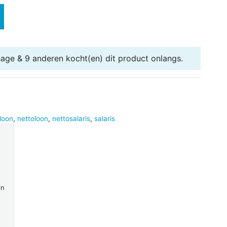
nhage & 9 anderen
kocht(en) dit product onlangs.
loon
,
nettoloon
,
nettosalaris
,
salaris
in