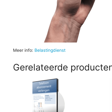
Meer info:
Belastingdienst
Gerelateerde producte
Dit
product
heeft
meerder
variaties.
Deze