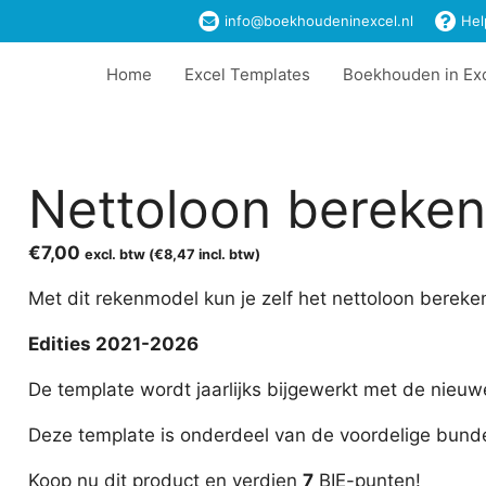
info@boekhoudeninexcel.nl
Hel
Home
Excel Templates
Boekhouden in Ex
Nettoloon bereke
€
7,00
excl. btw (
€
8,47
incl. btw)
Met dit rekenmodel kun je zelf het nettoloon berekene
Edities 2021-2026
De template wordt jaarlijks bijgewerkt met de nieuw
Deze template is onderdeel van de voordelige bund
Koop nu dit product en verdien
7
BIE-punten!