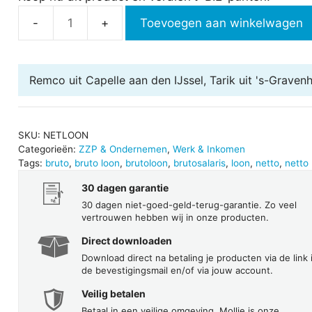
Toevoegen aan winkelwagen
Nettoloon
berekenen
aantal
Remco uit Capelle aan den IJssel, Tarik uit 's-Grave
SKU:
NETLOON
Categorieën:
ZZP & Ondernemen
,
Werk & Inkomen
Tags:
bruto
,
bruto loon
,
brutoloon
,
brutosalaris
,
loon
,
netto
,
netto 
30 dagen garantie
30 dagen niet-goed-geld-terug-garantie. Zo veel
vertrouwen hebben wij in onze producten.
Direct downloaden
Download direct na betaling je producten via de link 
de bevestigingsmail en/of via jouw account.
Veilig betalen
Betaal in een veilige omgeving. Mollie is onze