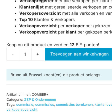
Verkoopregister
met alle verkopen per klant 
Klantenlijst
met gerealiseerde verkopen en c
Verkopersoverzicht
met alle verkopen en ve
Top 10
Klanten & Verkopers
Verkoopoverzicht
per
verkoper
per gekozen p
Verkoopoverzicht
per
klant
per gekozen perio
Koop nu dit product en verdien
12
BIE-punten!
Toevoegen aan winkelwagen
Commissies
berekenen
-
Bruno uit Brussel
kocht(en) dit product onlangs.
Plus
aantal
Artikelnummer:
COMBER+
Categorie:
ZZP & Ondernemen
Tags:
commissie
,
commissies
,
commissies berekenen
,
klantenove
verkopersoverzicht