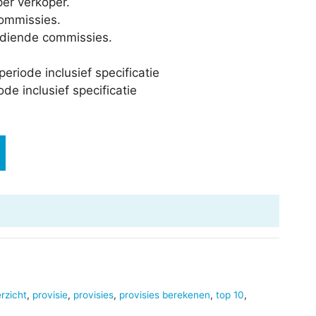
per verkoper.
ommissies.
rdiende commissies.
eriode inclusief specificatie
de inclusief specificatie
rzicht
,
provisie
,
provisies
,
provisies berekenen
,
top 10
,