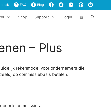
-
pdesk
FAQ
Blog
Plus
aantal
cel
Shop
Support
Login
enen – Plus
duidelijk rekenmodel voor ondernemers die
deels) op commissiebasis betalen.
lopende commissies.