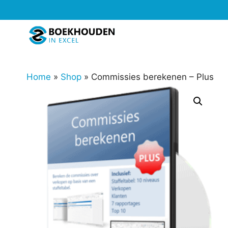
Ga
naar
de
inhoud
Home
»
Shop
»
Commissies berekenen – Plus