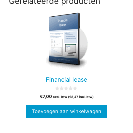
Gerelateerde producten
Financial lease
0
€
7,00
excl. btw (
€
8,47
incl. btw)
v
a
n
Toevoegen aan winkelwagen
5