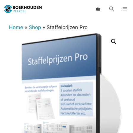
Ga
Me
naar
de
inhoud
Home
»
Shop
»
Staffelprijzen Pro