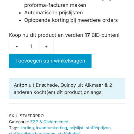
proforma-facturen maken
Automatische prijslijsten
Oplopende korting bij meerdere orders
Koop nu dit product en verdien
17
BIE-punten!
Staffelprijzen
Pro
Toevoegen aan winkelwagen
aantal
Anton uit Enschede, Quincy uit Alkmaar & 2
anderen
kocht(en) dit product onlangs.
SKU:
STAFPRPRO
Categorie:
ZZP & Ondernemen
Tags:
korting
,
kwantumkorting
,
prijslijst
,
staffelprijzen
,
staffelprijzen berekenen
,
staffeltabel