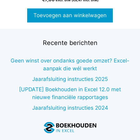
excl. btw (
€
8,47
incl. btw)
v
a
n
Toevoegen aan winkelwagen
5
Recente berichten
Geen winst over ondanks goede omzet? Excel-
aanpak die wél werkt
Jaarafsluiting instructies 2025
[UPDATE] Boekhouden in Excel 12.0 met
nieuwe financiële rapportages
Jaarafsluiting instructies 2024