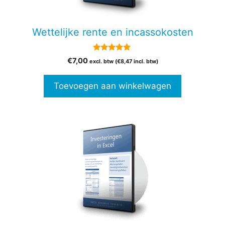
Wettelijke rente en incassokosten
5.00
€
7,00
excl. btw (
€
8,47
incl. btw)
van 5
Toevoegen aan winkelwagen
Dit
product
heeft
meerdere
variaties.
Deze
optie
kan