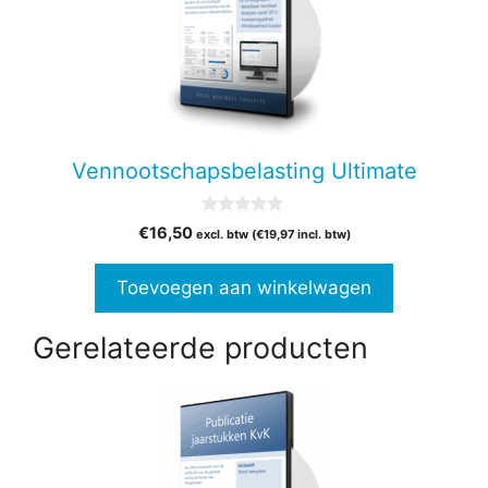
Vennootschapsbelasting Ultimate
0
€
16,50
excl. btw (
€
19,97
incl. btw)
v
a
n
Toevoegen aan winkelwagen
5
Gerelateerde producten