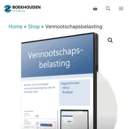
Ga
Me
naar
de
inhoud
Home
»
Shop
»
Vennootschapsbelasting