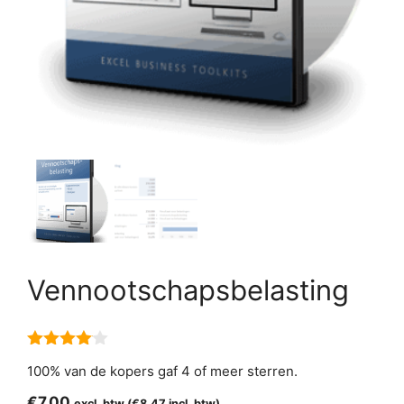
Vennootschapsbelasting
4.00
van
100% van de kopers gaf 4 of meer sterren.
5
€
7,00
excl. btw (
€
8,47
incl. btw)