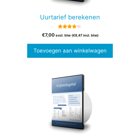
Uurtarief berekenen
4.00
€
7,00
excl. btw (
€
8,47
incl. btw)
van 5
Toevoegen aan winkelwagen