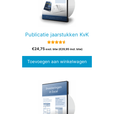
Publicatie jaarstukken KvK
4.38
€
24,75
excl. btw (
€
29,95
incl. btw)
van 5
Toevoegen aan winkelwagen
Dit
product
heeft
meerdere
variaties.