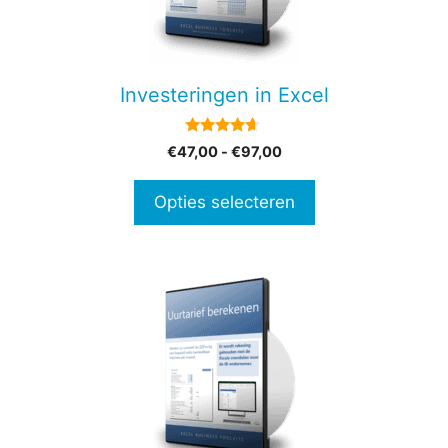
Deze
optie
kan
gekozen
Investeringen in Excel
worden
op
4.50
Prijsklasse:
€
47,00
-
€
97,00
de
van 5
€47,00
productpagina
tot
Opties selecteren
€97,00