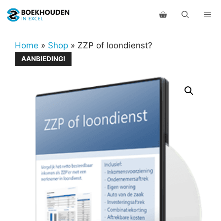
Ga
Me
naar
de
inhoud
Home
»
Shop
»
ZZP of loondienst?
AANBIEDING!