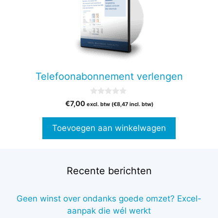
Telefoonabonnement verlengen
0
€
7,00
excl. btw (
€
8,47
incl. btw)
v
a
n
Toevoegen aan winkelwagen
5
Recente berichten
Geen winst over ondanks goede omzet? Excel-
aanpak die wél werkt