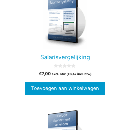
Salarisvergelijking
0
€
7,00
excl. btw (
€
8,47
incl. btw)
v
a
n
Toevoegen aan winkelwagen
5