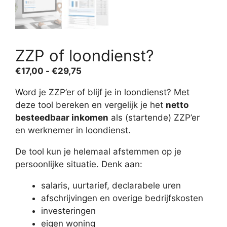
ZZP of loondienst?
Prijsklasse:
€
17,00
-
€
29,75
€17,00
Word je ZZP’er of blijf je in loondienst? Met
tot
deze tool bereken en vergelijk je het
netto
€29,75
besteedbaar inkomen
als (startende) ZZP’er
en werknemer in loondienst.
De tool kun je helemaal afstemmen op je
persoonlijke situatie. Denk aan:
salaris, uurtarief, declarabele uren
afschrijvingen en overige bedrijfskosten
investeringen
eigen woning