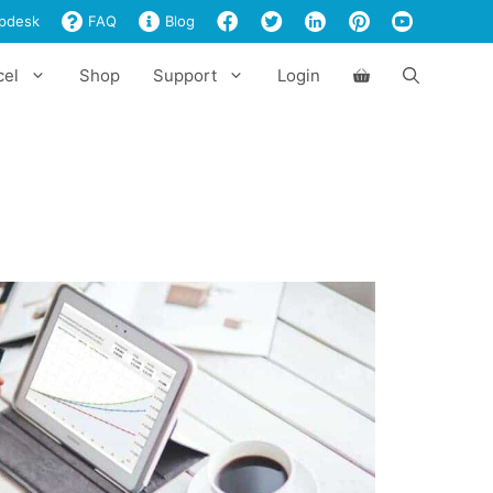
pdesk
FAQ
Blog
cel
Shop
Support
Login