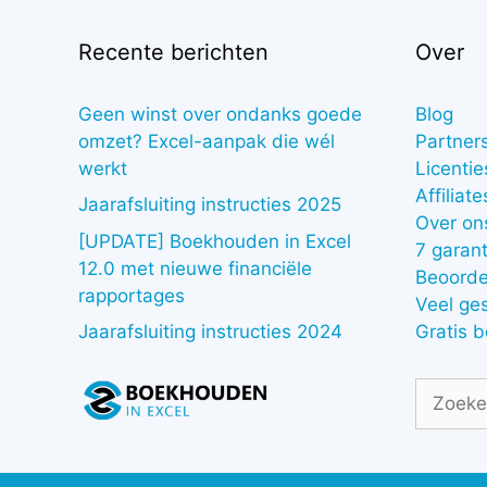
Recente berichten
Over
Geen winst over ondanks goede
Blog
omzet? Excel-aanpak die wél
Partner
werkt
Licentie
Affiliate
Jaarafsluiting instructies 2025
Over on
[UPDATE] Boekhouden in Excel
7 garant
12.0 met nieuwe financiële
Beoorde
rapportages
Veel ge
Gratis 
Jaarafsluiting instructies 2024
Zoek
naar: