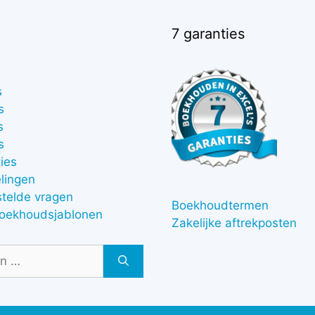
7 garanties
s
s
s
s
ies
lingen
stelde vragen
Boekhoudtermen
boekhoudsjablonen
Zakelijke aftrekposten