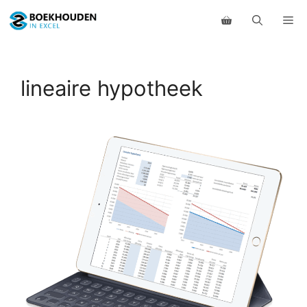
Ga
Me
naar
de
inhoud
lineaire hypotheek