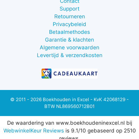
Contact
Support
Retourneren
Privacybeleid
Betaalmethodes
Garantie & klachten
Algemene voorwaarden
Levertijd & verzendkosten
© 2011 - 2026 Boekhouden in Excel - KvK 42068129 -
BTW NL869560712B01
De waardering van www.boekhoudeninexcel.nl bij
WebwinkelKeur Reviews
is 9.1/10 gebaseerd op 2510
reviews.