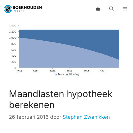
Ga
Me
naar
de
inhoud
Maandlasten hypotheek
berekenen
26 februari 2016
door
Stephan Zwanikken