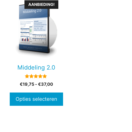
Dit
AANBIEDING!
product
heeft
meerdere
variaties.
Deze
optie
kan
gekozen
Middeling 2.0
worden
op
5.00
Prijsklasse:
€
19,75
-
€
37,00
de
van 5
€19,75
productpagina
tot
Opties selecteren
€37,00