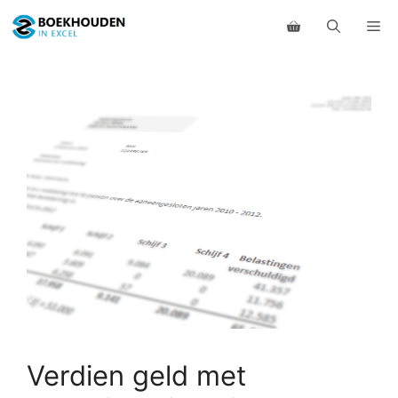
Ga
Me
naar
de
inhoud
Verdien geld met