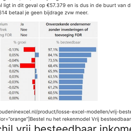
ligt in dit geval op €57.379 en is dus in de buurt van 
14 betaal je geen bijdrage zvw meer.
oudeninexcel.nl/product/losse-excel-modellen/vrij-bes
olor=”orange”]Bestel nu het rekenmodel Vrij besteedbaa
chil vrij besteedbaar inko