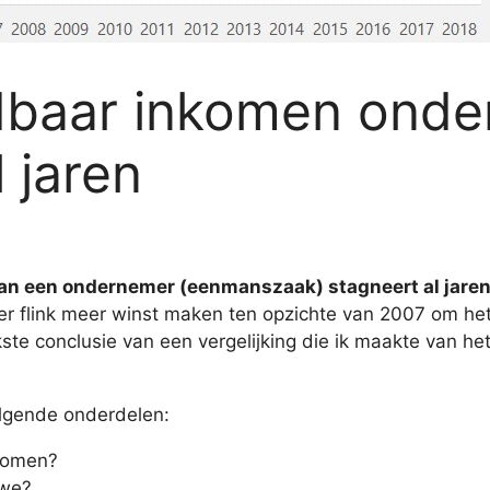
edbaar inkomen ond
 jaren
van een ondernemer (eenmanszaak) stagneert al jare
er flink meer winst maken ten opzichte van 2007 om he
kste conclusie van een vergelijking die ik maakte van he
volgende onderdelen:
nkomen?
 we?