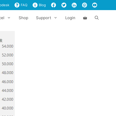
pdesk
FAQ
Blog
cel
Shop
Support
Login