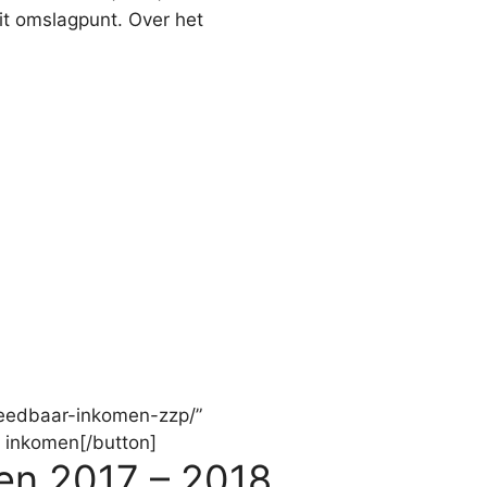
dit omslagpunt. Over het
teedbaar-inkomen-zzp/”
r inkomen[/button]
men 2017 – 2018