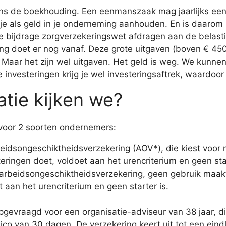
ns de boekhouding. Een eenmanszaak mag jaarlijks een 
je als geld in je onderneming aanhouden. En is daarom 
e bijdrage zorgverzekeringswet afdragen aan de belasti
g doet er nog vanaf. Deze grote uitgaven (boven € 450) 
. Maar het zijn wel uitgaven. Het geld is weg. We kunne
investeringen krijg je wel investeringsaftrek, waardoor 
atie kijken we?
voor 2 soorten ondernemers:
idsongeschiktheidsverzekering (AOV*), die kiest voor
teringen doet, voldoet aan het urencriterium en geen star
rbeidsongeschiktheidsverzekering, geen gebruik maak
 aan het urencriterium en geen starter is.
gevraagd voor een organisatie-adviseur van 38 jaar, di
co van 30 dagen. De verzekering keert uit tot een eindl