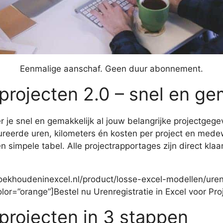
Eenmalige aanschaf. Geen duur abonnement.
 projecten 2.0 – snel en ge
r je snel en gemakkelijk al jouw belangrijke projectgege
reerde uren, kilometers én kosten per project en medew
 simpele tabel. Alle projectrapportages zijn direct klaar
oekhoudeninexcel.nl/product/losse-excel-modellen/urenr
lor=”orange”]Bestel nu Urenregistratie in Excel voor Pr
 projecten in 3 stappen