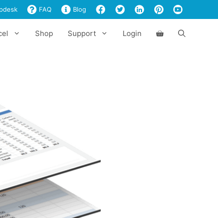
pdesk
FAQ
Blog
cel
Shop
Support
Login