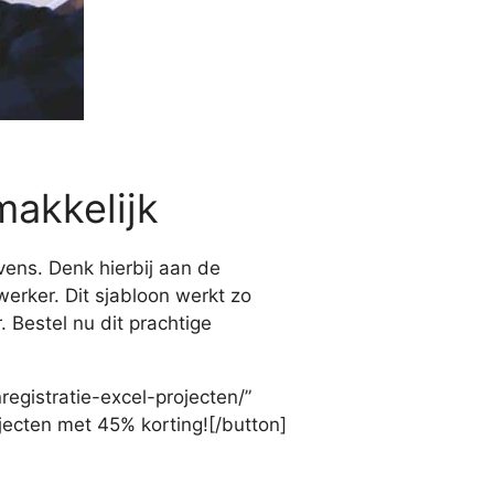
makkelijk
vens. Denk hierbij aan de
erker. Dit sjabloon werkt zo
. Bestel nu dit prachtige
egistratie-excel-projecten/”
ojecten met 45% korting![/button]