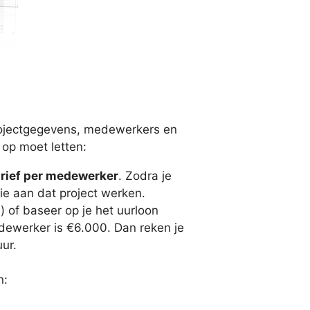
 projectgegevens, medewerkers en
e op moet letten:
rief per medewerker
. Zodra je
die aan dat project werken.
n) of baseer op je het uurloon
dewerker is €6.000. Dan reken je
ur.
n: