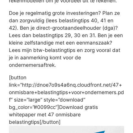
rekenmodellen om je voordeel uit te rekenen.
Doe je regelmatig grote investeringen? Plan ze
dan zorgvuldig (lees belastingtips 40, 41 en
42). Ben je direct-grootaandeelhouder (dga)?
Lees dan belastingtips 29, 30 en 31. Ben je een
kleine zelfstandige met een eenmanszaak?
Lees mijn btw-belastingtips en zorg vooral dat
je in aanmerking komt voor de
ondernemersaftrek.
[button
link=”http://dnoe7o9s4a6nq.cloudfront.net/47+
onmisbare+belastingtips+voor+ondernemers.pd
f” size=”large” style=”download”
bg_color=”#0099cc”]Download gratis
whitepaper met 47 onmisbare
belastingtips[/button]