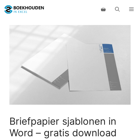
Ga
Me
naar
de
inhoud
Briefpapier sjablonen in
Word – gratis download