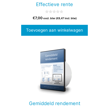
Effectieve rente
0
€
7,00
excl. btw (
€
8,47
incl. btw)
v
a
n
Toevoegen aan winkelwagen
5
Gemiddeld rendement