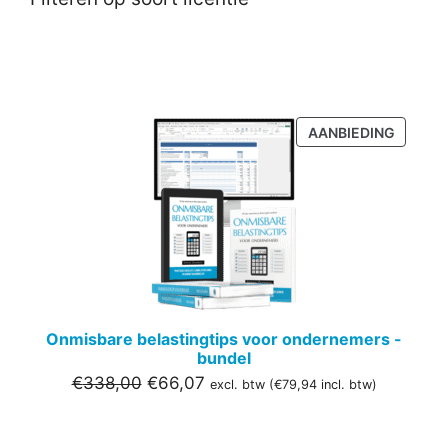
PRODU
AANBIEDING
IN
DE
UITVER
Onmisbare belastingtips voor ondernemers -
bundel
Oorspronkelijke
Huidige
€
338,00
€
66,07
excl. btw (
€
79,94
incl. btw)
prijs
prijs
was:
is: