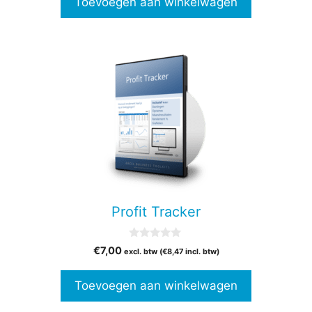
Toevoegen aan winkelwagen
5
Profit Tracker
0
€
7,00
excl. btw (
€
8,47
incl. btw)
v
a
n
Toevoegen aan winkelwagen
5