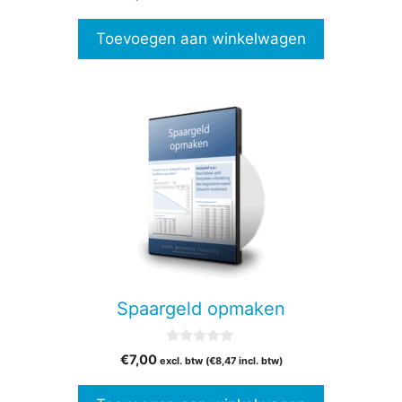
v
a
n
Toevoegen aan winkelwagen
5
Spaargeld opmaken
0
€
7,00
excl. btw (
€
8,47
incl. btw)
v
a
n