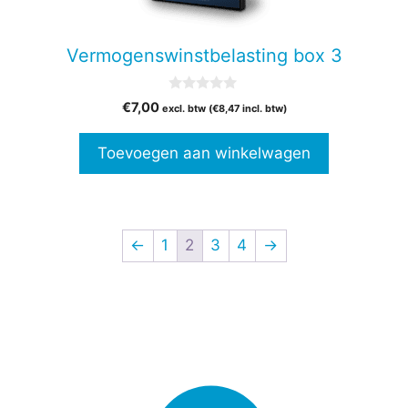
Vermogenswinstbelasting box 3
0
€
7,00
excl. btw (
€
8,47
incl. btw)
v
a
n
Toevoegen aan winkelwagen
5
←
1
2
3
4
→