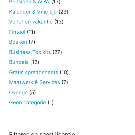
13
Pensioen & AOW
13
producten
23
Kalender & Vrije tijd
23
producten
13
Verlof en vakantie
13
producten
11
Fintool
11
producten
7
Boeken
7
producten
27
Business Toolkits
27
producten
12
Bundels
12
producten
18
Gratis spreadsheets
18
producten
7
Maatwerk & Services
7
producten
5
Overige
5
producten
1
Geen categorie
1
product
Filteren op soort licentie