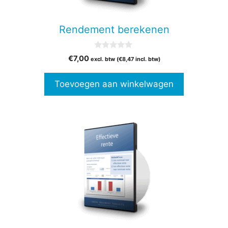
Rendement berekenen
0
€
7,00
excl. btw (
€
8,47
incl. btw)
v
a
n
Toevoegen aan winkelwagen
5