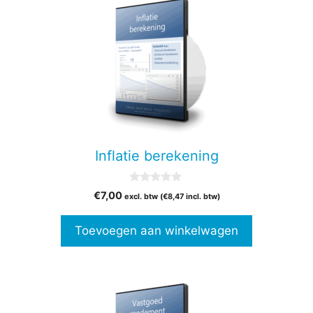
Inflatie berekening
0
€
7,00
excl. btw (
€
8,47
incl. btw)
v
a
n
Toevoegen aan winkelwagen
5
Dit
product