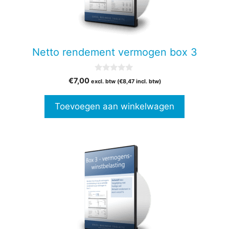
Netto rendement vermogen box 3
0
€
7,00
excl. btw (
€
8,47
incl. btw)
v
a
n
Toevoegen aan winkelwagen
5