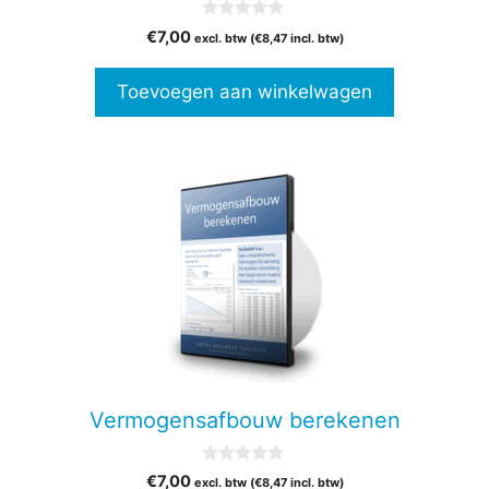
0
€
7,00
excl. btw (
€
8,47
incl. btw)
v
a
n
Toevoegen aan winkelwagen
5
Vermogensafbouw berekenen
0
€
7,00
excl. btw (
€
8,47
incl. btw)