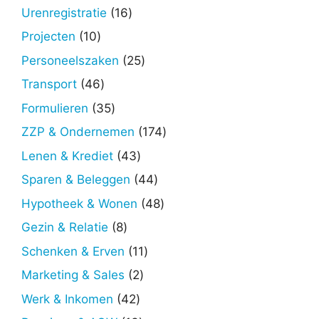
producten
16
Urenregistratie
16
producten
10
Projecten
10
producten
25
Personeelszaken
25
producten
46
Transport
46
producten
35
Formulieren
35
producten
174
ZZP & Ondernemen
174
producten
43
Lenen & Krediet
43
producten
44
Sparen & Beleggen
44
producten
48
Hypotheek & Wonen
48
producten
8
Gezin & Relatie
8
producten
11
Schenken & Erven
11
producten
2
Marketing & Sales
2
producten
42
Werk & Inkomen
42
producten