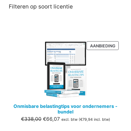
Filteren op soort licentie
PRODU
AANBIEDING
IN
DE
UITVER
Onmisbare belastingtips voor ondernemers -
bundel
Oorspronkelijke
Huidige
€
338,00
€
66,07
excl. btw (
€
79,94
incl. btw)
prijs
prijs