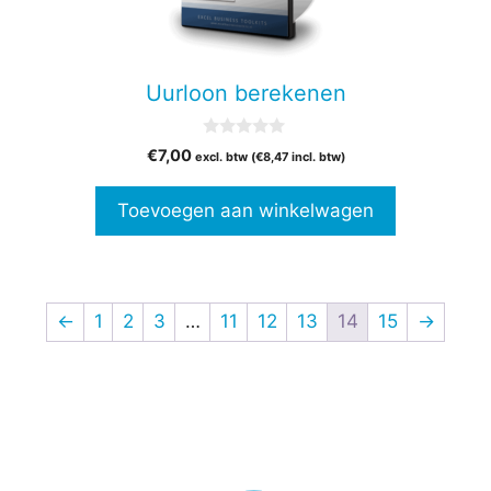
Uurloon berekenen
0
€
7,00
excl. btw (
€
8,47
incl. btw)
v
a
n
Toevoegen aan winkelwagen
5
←
1
2
3
…
11
12
13
14
15
→