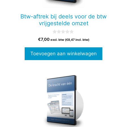
Btw-aftrek bij deels voor de btw
vrijgestelde omzet
0
€
7,00
excl. btw (
€
8,47
incl. btw)
v
a
n
Toevoegen aan winkelwagen
5
Dit
product
heeft
meerdere
variaties.
Deze
optie
kan