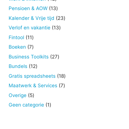
producten
13
Pensioen & AOW
13
producten
23
Kalender & Vrije tijd
23
producten
13
Verlof en vakantie
13
producten
11
Fintool
11
producten
7
Boeken
7
producten
27
Business Toolkits
27
producten
12
Bundels
12
producten
18
Gratis spreadsheets
18
producten
7
Maatwerk & Services
7
producten
5
Overige
5
producten
1
Geen categorie
1
product