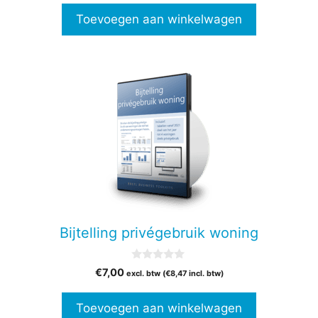
n
Toevoegen aan winkelwagen
5
Bijtelling privégebruik woning
0
€
7,00
excl. btw (
€
8,47
incl. btw)
v
a
n
Toevoegen aan winkelwagen
5