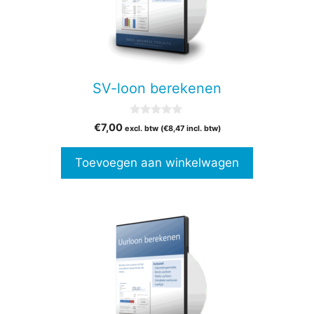
SV-loon berekenen
0
€
7,00
excl. btw (
€
8,47
incl. btw)
v
a
n
Toevoegen aan winkelwagen
5