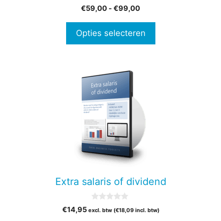
0
Prijsklasse:
€
59,00
-
€
99,00
de
v
€59,00
a
productpagina
n
tot
Opties selecteren
5
€99,00
Extra salaris of dividend
0
€
14,95
excl. btw (
€
18,09
incl. btw)
v
a