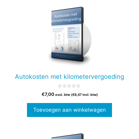
Autokosten met kilometervergoeding
0
€
7,00
excl. btw (
€
8,47
incl. btw)
v
a
n
Toevoegen aan winkelwagen
5