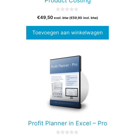
Product Costing
0
€
49,50
excl. btw (
€
59,90
incl. btw)
v
a
n
Toevoegen aan winkelwagen
5
Dit
product
heeft
meerdere
variaties.
Deze
optie
kan
gekozen
Profit Planner in Excel – Pro
worden
op