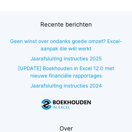
was:
is:
€338,00.
€66,07.
Recente berichten
Geen winst over ondanks goede omzet? Excel-
aanpak die wél werkt
Jaarafsluiting instructies 2025
[UPDATE] Boekhouden in Excel 12.0 met
nieuwe financiële rapportages
Jaarafsluiting instructies 2024
Over