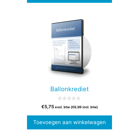
Ballonkrediet
0
€
5,75
excl. btw (
€
6,96
incl. btw)
v
a
n
Toevoegen aan winkelwagen
5