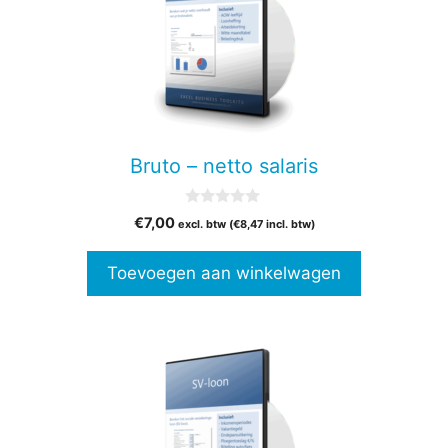
Bruto – netto salaris
0
€
7,00
excl. btw (
€
8,47
incl. btw)
v
a
n
Toevoegen aan winkelwagen
5