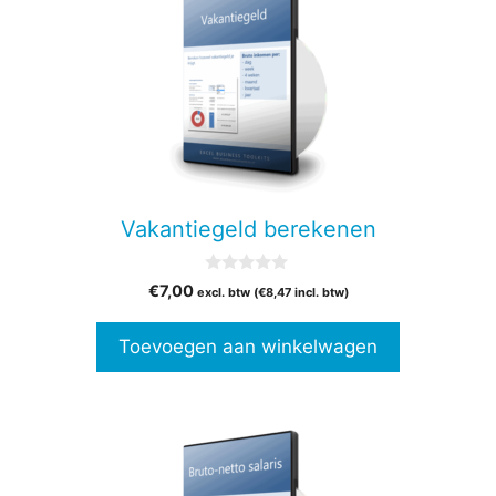
Vakantiegeld berekenen
0
€
7,00
excl. btw (
€
8,47
incl. btw)
v
a
n
Toevoegen aan winkelwagen
5