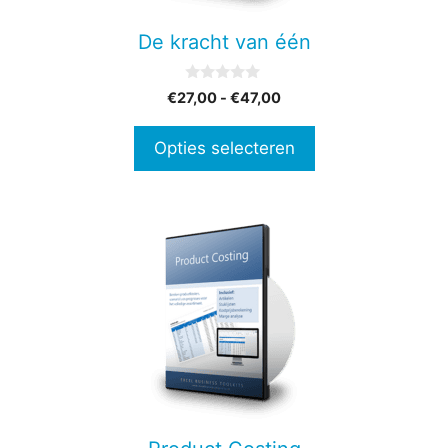
gekozen
De kracht van één
worden
op
0
Prijsklasse:
€
27,00
-
€
47,00
de
v
€27,00
a
productpagina
n
tot
Opties selecteren
5
€47,00