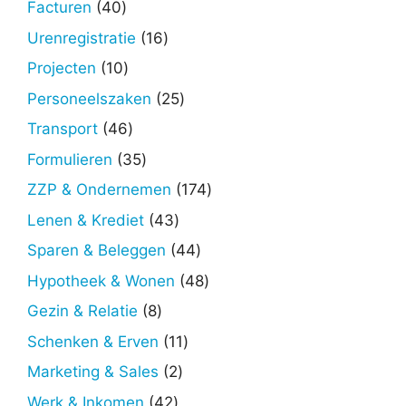
40
Facturen
40
producten
16
Urenregistratie
16
producten
10
Projecten
10
producten
25
Personeelszaken
25
producten
46
Transport
46
producten
35
Formulieren
35
producten
174
ZZP & Ondernemen
174
producten
43
Lenen & Krediet
43
producten
44
Sparen & Beleggen
44
producten
48
Hypotheek & Wonen
48
producten
8
Gezin & Relatie
8
producten
11
Schenken & Erven
11
producten
2
Marketing & Sales
2
producten
42
Werk & Inkomen
42