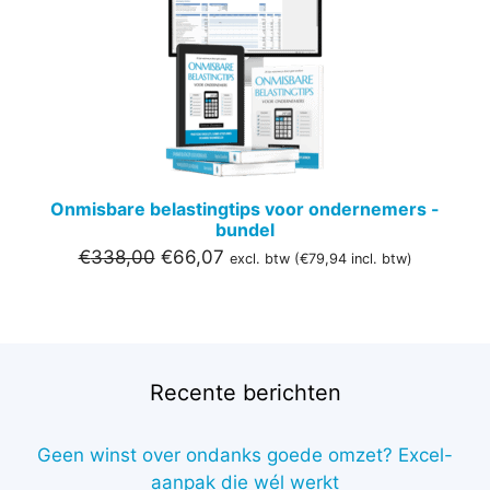
IN
DE
UITVER
Onmisbare belastingtips voor ondernemers -
bundel
Oorspronkelijke
Huidige
€
338,00
€
66,07
excl. btw (
€
79,94
incl. btw)
prijs
prijs
was:
is:
€338,00.
€66,07.
Recente berichten
Geen winst over ondanks goede omzet? Excel-
aanpak die wél werkt