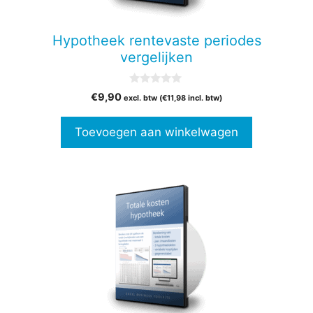
Hypotheek rentevaste periodes
vergelijken
0
€
9,90
excl. btw (
€
11,98
incl. btw)
v
a
n
Toevoegen aan winkelwagen
5