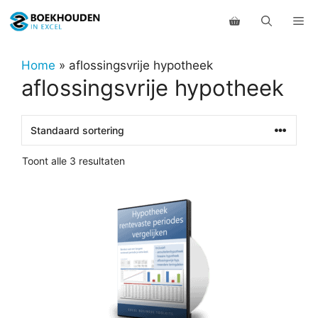
Ga
Me
naar
de
inhoud
Home
»
aflossingsvrije hypotheek
aflossingsvrije hypotheek
Toont alle 3 resultaten