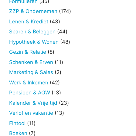
35
Formulieren
35
producten
174
ZZP & Ondernemen
174
producten
43
Lenen & Krediet
43
producten
44
Sparen & Beleggen
44
producten
48
Hypotheek & Wonen
48
producten
8
Gezin & Relatie
8
producten
11
Schenken & Erven
11
producten
2
Marketing & Sales
2
producten
42
Werk & Inkomen
42
producten
13
Pensioen & AOW
13
producten
23
Kalender & Vrije tijd
23
producten
13
Verlof en vakantie
13
producten
11
Fintool
11
producten
7
Boeken
7