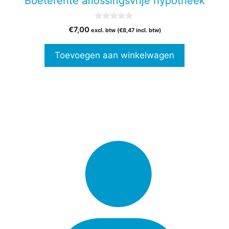
Boeterente aflossingsvrije hypotheek
0
€
7,00
excl. btw (
€
8,47
incl. btw)
v
a
n
Toevoegen aan winkelwagen
5