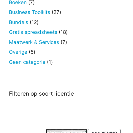
7
Boeken
7
producten
27
Business Toolkits
27
producten
12
Bundels
12
producten
18
Gratis spreadsheets
18
producten
7
Maatwerk & Services
7
producten
5
Overige
5
producten
1
Geen categorie
1
product
Filteren op soort licentie
PRODU