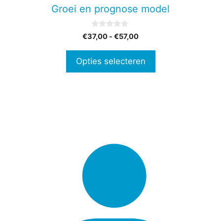
gekozen
Groei en prognose model
worden
op
0
Prijsklasse:
€
37,00
-
€
57,00
de
v
€37,00
a
productpagina
n
tot
Opties selecteren
5
€57,00