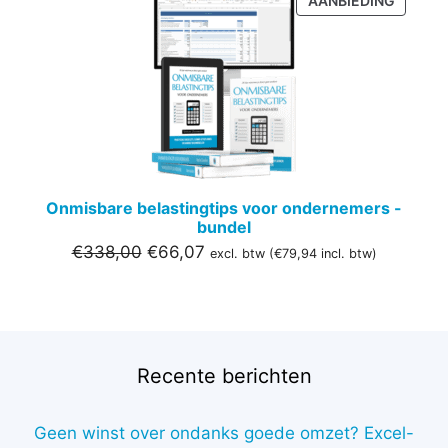
AANBIEDING
IN
DE
UITVER
Onmisbare belastingtips voor ondernemers -
bundel
Oorspronkelijke
Huidige
€
338,00
€
66,07
excl. btw (
€
79,94
incl. btw)
prijs
prijs
was:
is:
€338,00.
€66,07.
Recente berichten
Geen winst over ondanks goede omzet? Excel-