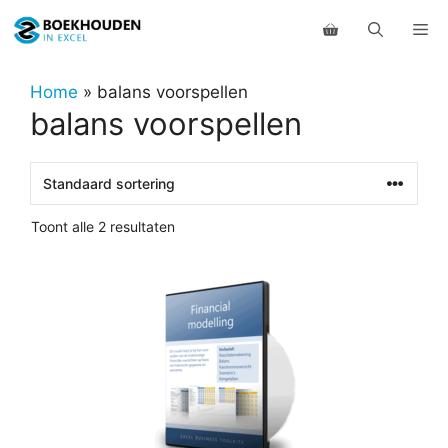
Ga
Me
naar
de
inhoud
Home
»
balans voorspellen
balans voorspellen
Toont alle 2 resultaten
Dit
product
heeft
meerdere
variaties.
Deze
optie