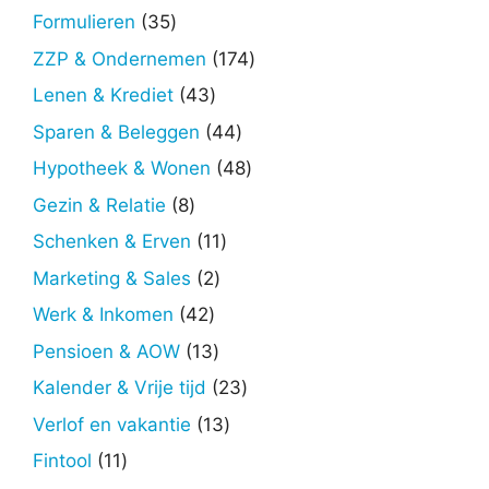
producten
35
Formulieren
35
producten
174
ZZP & Ondernemen
174
producten
43
Lenen & Krediet
43
producten
44
Sparen & Beleggen
44
producten
48
Hypotheek & Wonen
48
producten
8
Gezin & Relatie
8
producten
11
Schenken & Erven
11
producten
2
Marketing & Sales
2
producten
42
Werk & Inkomen
42
producten
13
Pensioen & AOW
13
producten
23
Kalender & Vrije tijd
23
producten
13
Verlof en vakantie
13
producten
11
Fintool
11
producten