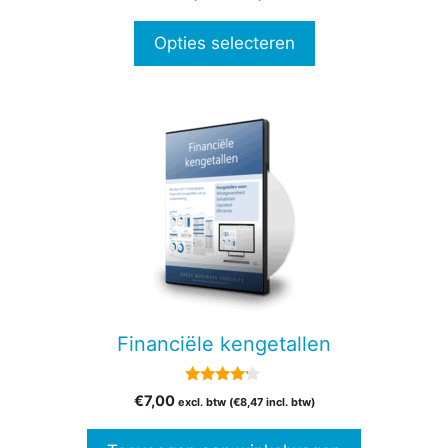
van 5
€37,00
productpagina
tot
Opties selecteren
€67,00
Financiële kengetallen
4.00
€
7,00
excl. btw (
€
8,47
incl. btw)
van 5