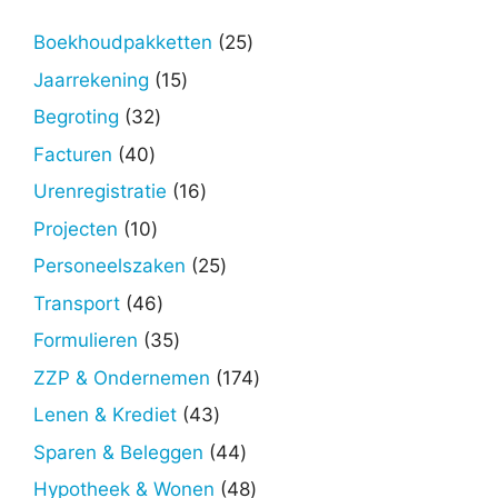
25
Boekhoudpakketten
25
producten
15
Jaarrekening
15
producten
32
Begroting
32
producten
40
Facturen
40
producten
16
Urenregistratie
16
producten
10
Projecten
10
producten
25
Personeelszaken
25
producten
46
Transport
46
producten
35
Formulieren
35
producten
174
ZZP & Ondernemen
174
producten
43
Lenen & Krediet
43
producten
44
Sparen & Beleggen
44
producten
48
Hypotheek & Wonen
48