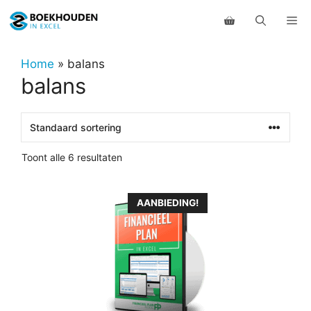
Ga
Me
naar
de
inhoud
Home
»
balans
balans
Toont alle 6 resultaten
Dit
AANBIEDING!
product
heeft
meerdere
variaties.
Deze
optie