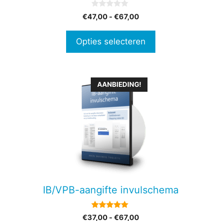
op
0
Prijsklasse:
€
47,00
-
€
67,00
de
v
€47,00
a
productpagina
n
tot
Opties selecteren
5
€67,00
Dit
AANBIEDING!
product
heeft
meerdere
variaties.
Deze
optie
kan
gekozen
IB/VPB-aangifte invulschema
worden
op
5.00
Prijsklasse:
€
37,00
-
€
67,00
de