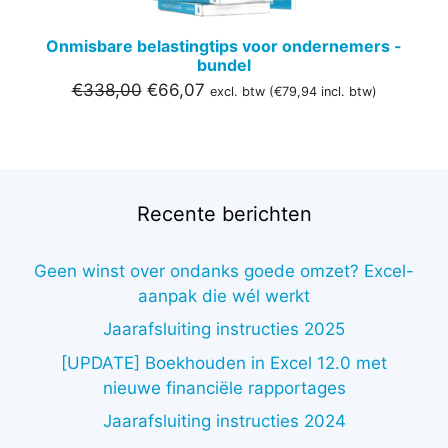
Onmisbare belastingtips voor ondernemers -
bundel
Oorspronkelijke
Huidige
€
338,00
€
66,07
excl. btw (
€
79,94
incl. btw)
prijs
prijs
was:
is:
€338,00.
€66,07.
Recente berichten
Geen winst over ondanks goede omzet? Excel-
aanpak die wél werkt
Jaarafsluiting instructies 2025
[UPDATE] Boekhouden in Excel 12.0 met
nieuwe financiële rapportages
Jaarafsluiting instructies 2024