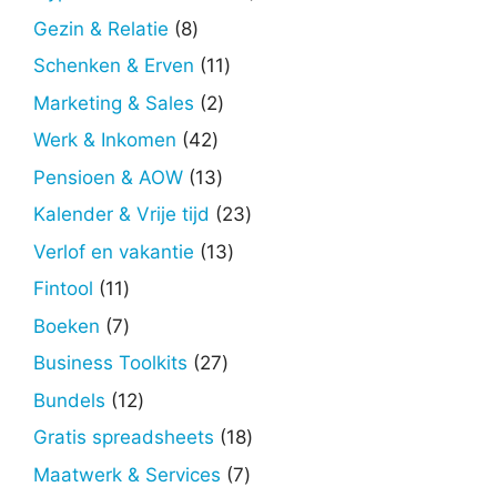
producten
8
Gezin & Relatie
8
producten
11
Schenken & Erven
11
producten
2
Marketing & Sales
2
producten
42
Werk & Inkomen
42
producten
13
Pensioen & AOW
13
producten
23
Kalender & Vrije tijd
23
producten
13
Verlof en vakantie
13
producten
11
Fintool
11
producten
7
Boeken
7
producten
27
Business Toolkits
27
producten
12
Bundels
12
producten
18
Gratis spreadsheets
18
producten
7
Maatwerk & Services
7