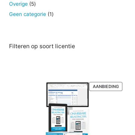
producten
5
Overige
5
producten
1
Geen categorie
1
product
Filteren op soort licentie
PRODU
AANBIEDING
IN
DE
UITVER