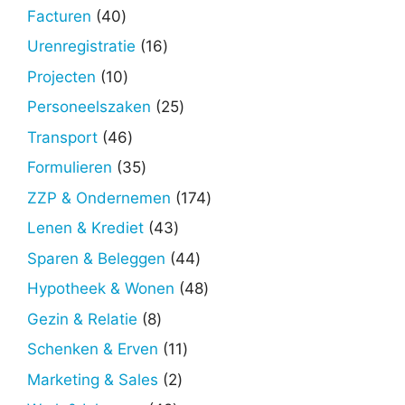
producten
40
Facturen
40
producten
16
Urenregistratie
16
producten
10
Projecten
10
producten
25
Personeelszaken
25
producten
46
Transport
46
producten
35
Formulieren
35
producten
174
ZZP & Ondernemen
174
producten
43
Lenen & Krediet
43
producten
44
Sparen & Beleggen
44
producten
48
Hypotheek & Wonen
48
producten
8
Gezin & Relatie
8
producten
11
Schenken & Erven
11
producten
2
Marketing & Sales
2
producten