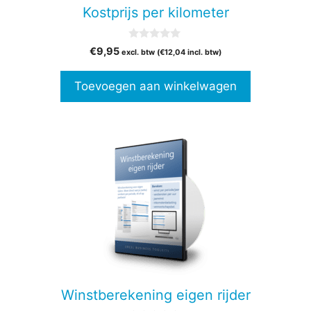
Kostprijs per kilometer
0
€
9,95
excl. btw (
€
12,04
incl. btw)
v
a
n
Toevoegen aan winkelwagen
5
Winstberekening eigen rijder