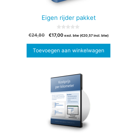
Eigen rijder pakket
0
Oorspronkelijke
Huidige
€
24,80
€
17,00
excl. btw (
€
20,57
incl. btw)
v
prijs
prijs
a
n
was:
is:
Toevoegen aan winkelwagen
5
€24,80.
€17,00.