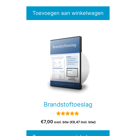
v
a
n
Toevoegen aan winkelwagen
5
Brandstoftoeslag
5.00
€
7,00
excl. btw (
€
8,47
incl. btw)
van 5