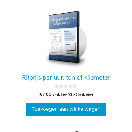
Ritprijs per uur, ton of kilometer
0
€
7,00
excl. btw (
€
8,47
incl. btw)
v
a
n
Toevoegen aan winkelwagen
5