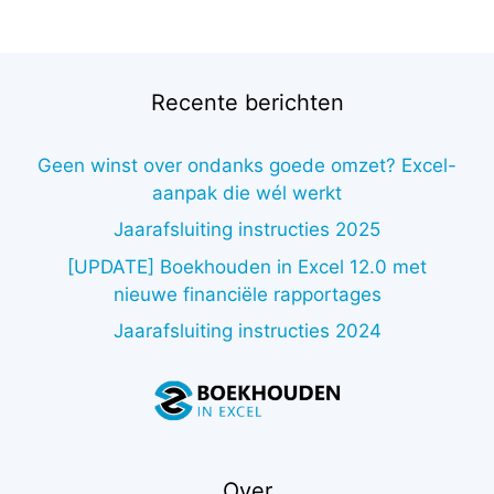
was:
is:
€338,00.
€66,07.
Recente berichten
Geen winst over ondanks goede omzet? Excel-
aanpak die wél werkt
Jaarafsluiting instructies 2025
[UPDATE] Boekhouden in Excel 12.0 met
nieuwe financiële rapportages
Jaarafsluiting instructies 2024
Over