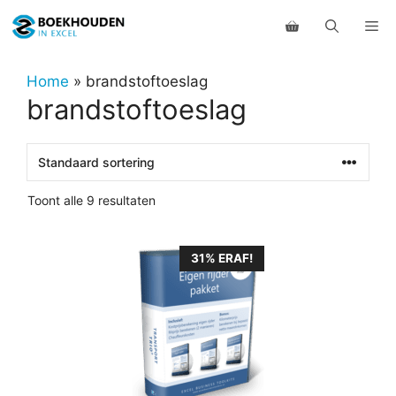
Ga
Me
naar
de
inhoud
Home
»
brandstoftoeslag
brandstoftoeslag
Toont alle 9 resultaten
31% ERAF!