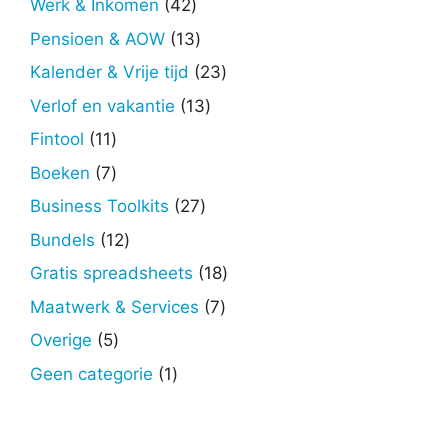
42
Werk & Inkomen
42
producten
13
Pensioen & AOW
13
producten
23
Kalender & Vrije tijd
23
producten
13
Verlof en vakantie
13
producten
11
Fintool
11
producten
7
Boeken
7
producten
27
Business Toolkits
27
producten
12
Bundels
12
producten
18
Gratis spreadsheets
18
producten
7
Maatwerk & Services
7
producten
5
Overige
5
producten
1
Geen categorie
1
product