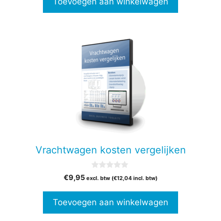
Toevoegen aan winkelwagen
Vrachtwagen kosten vergelijken
0
€
9,95
excl. btw (
€
12,04
incl. btw)
v
a
n
Toevoegen aan winkelwagen
5