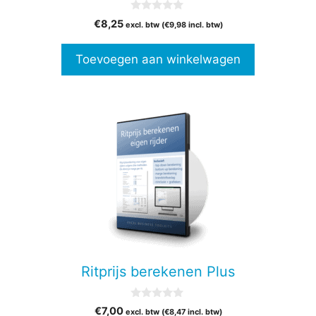
0
€
8,25
excl. btw (
€
9,98
incl. btw)
v
a
n
Toevoegen aan winkelwagen
5
Ritprijs berekenen Plus
0
€
7,00
excl. btw (
€
8,47
incl. btw)