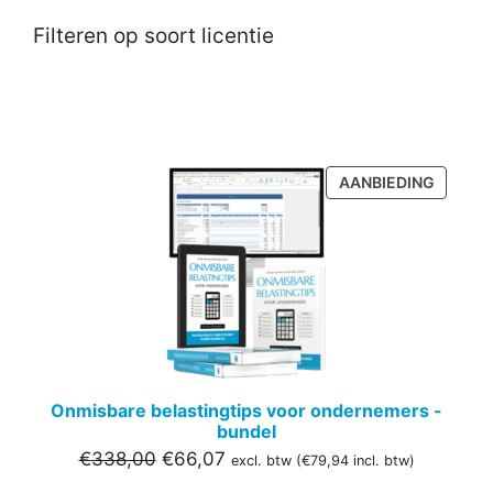
Filteren op soort licentie
PRODU
AANBIEDING
IN
DE
UITVER
Onmisbare belastingtips voor ondernemers -
bundel
Oorspronkelijke
Huidige
€
338,00
€
66,07
excl. btw (
€
79,94
incl. btw)
prijs
prijs