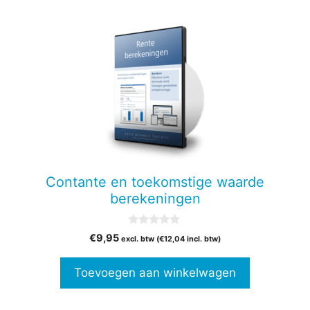
Contante en toekomstige waarde
berekeningen
0
€
9,95
excl. btw (
€
12,04
incl. btw)
v
a
n
Toevoegen aan winkelwagen
5