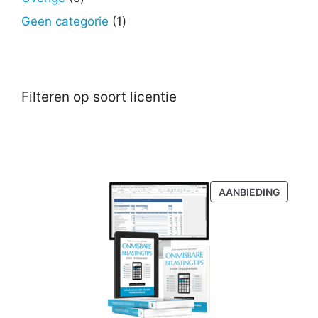
producten
1
Geen categorie
1
product
Filteren op soort licentie
PRODU
AANBIEDING
IN
DE
UITVER