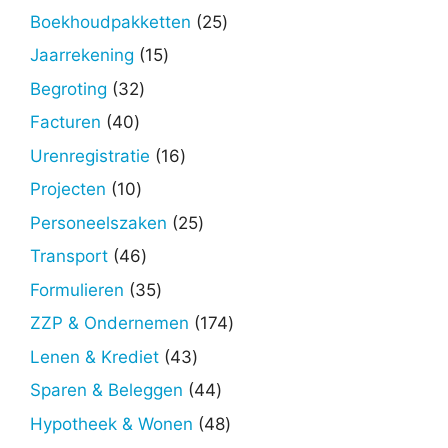
25
Boekhoudpakketten
25
producten
15
Jaarrekening
15
producten
32
Begroting
32
producten
40
Facturen
40
producten
16
Urenregistratie
16
producten
10
Projecten
10
producten
25
Personeelszaken
25
producten
46
Transport
46
producten
35
Formulieren
35
producten
174
ZZP & Ondernemen
174
producten
43
Lenen & Krediet
43
producten
44
Sparen & Beleggen
44
producten
48
Hypotheek & Wonen
48
producten