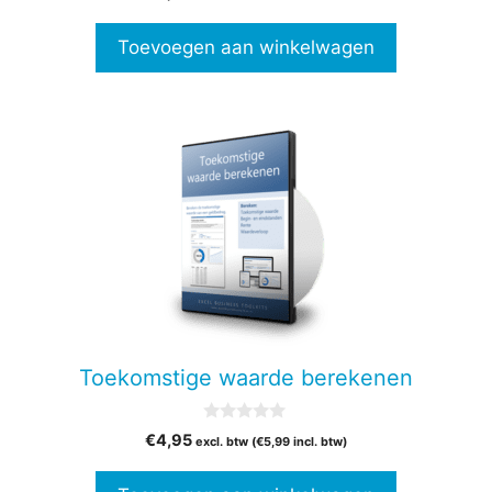
v
a
n
Toevoegen aan winkelwagen
5
Toekomstige waarde berekenen
0
€
4,95
excl. btw (
€
5,99
incl. btw)
v
a
n