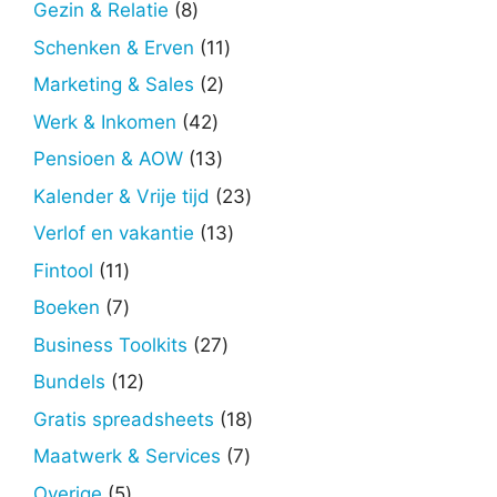
8
Gezin & Relatie
8
producten
11
Schenken & Erven
11
producten
2
Marketing & Sales
2
producten
42
Werk & Inkomen
42
producten
13
Pensioen & AOW
13
producten
23
Kalender & Vrije tijd
23
producten
13
Verlof en vakantie
13
producten
11
Fintool
11
producten
7
Boeken
7
producten
27
Business Toolkits
27
producten
12
Bundels
12
producten
18
Gratis spreadsheets
18
producten
7
Maatwerk & Services
7
producten
5
Overige
5