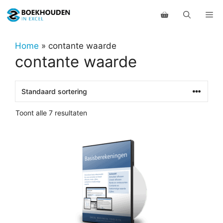
Ga
Me
naar
de
inhoud
Home
»
contante waarde
contante waarde
Toont alle 7 resultaten