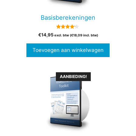
Basisberekeningen
4.00
€
14,95
excl. btw (
€
18,09
incl. btw)
van 5
Toevoegen aan winkelwagen
Dit
AANBIEDING!
product
heeft
meerdere
variaties.
Deze
optie
kan