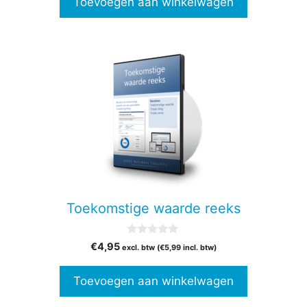
Toevoegen aan winkelwagen
5
Toekomstige waarde reeks
0
€
4,95
excl. btw (
€
5,99
incl. btw)
v
a
n
Toevoegen aan winkelwagen
5