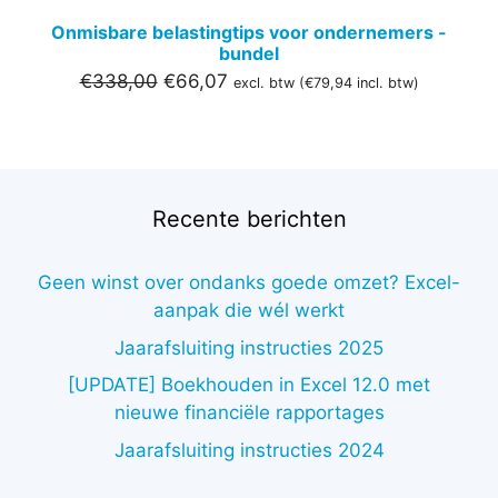
Onmisbare belastingtips voor ondernemers -
bundel
Oorspronkelijke
Huidige
€
338,00
€
66,07
excl. btw (
€
79,94
incl. btw)
prijs
prijs
was:
is:
€338,00.
€66,07.
Recente berichten
Geen winst over ondanks goede omzet? Excel-
aanpak die wél werkt
Jaarafsluiting instructies 2025
[UPDATE] Boekhouden in Excel 12.0 met
nieuwe financiële rapportages
Jaarafsluiting instructies 2024