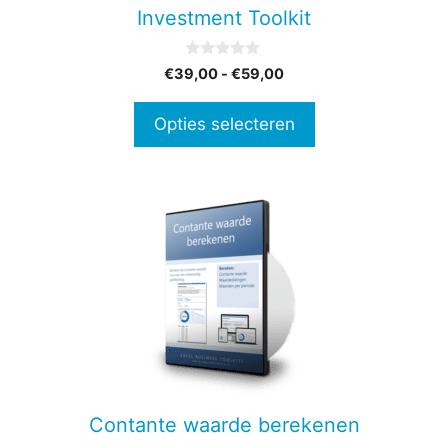
gekozen
Investment Toolkit
worden
op
0
Prijsklasse:
€
39,00
-
€
59,00
de
v
€39,00
a
productpagina
n
tot
Opties selecteren
5
€59,00
Contante waarde berekenen