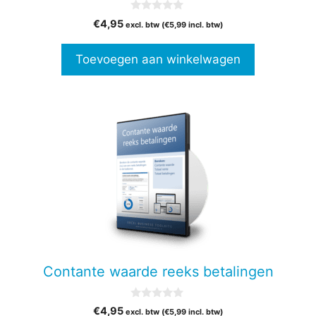
0
€
4,95
excl. btw (
€
5,99
incl. btw)
v
a
n
Toevoegen aan winkelwagen
5
Contante waarde reeks betalingen
0
€
4,95
excl. btw (
€
5,99
incl. btw)