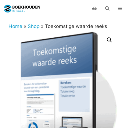
Ga
Me
naar
de
inhoud
Home
»
Shop
»
Toekomstige waarde reeks