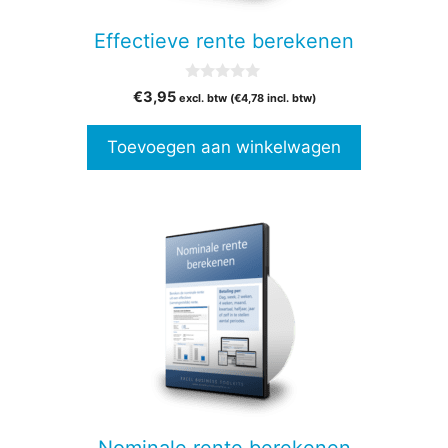
Effectieve rente berekenen
0
€
3,95
excl. btw (
€
4,78
incl. btw)
v
a
n
Toevoegen aan winkelwagen
5