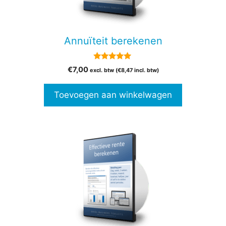
Annuïteit berekenen
5.00
€
7,00
excl. btw (
€
8,47
incl. btw)
van 5
Toevoegen aan winkelwagen