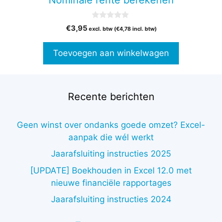
Nominale rente berekenen
0
€
3,95
excl. btw (
€
4,78
incl. btw)
v
a
n
Toevoegen aan winkelwagen
5
Recente berichten
Geen winst over ondanks goede omzet? Excel-
aanpak die wél werkt
Jaarafsluiting instructies 2025
[UPDATE] Boekhouden in Excel 12.0 met
nieuwe financiële rapportages
Jaarafsluiting instructies 2024