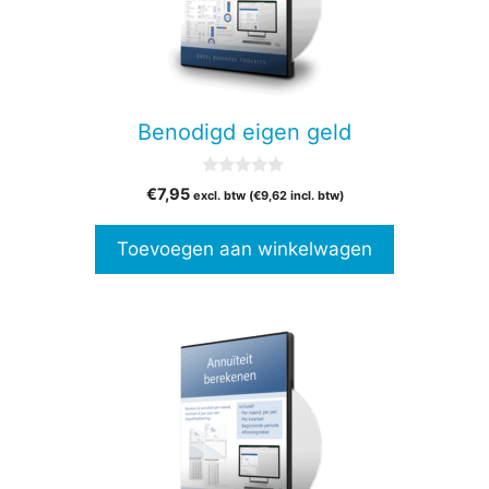
Benodigd eigen geld
0
€
7,95
excl. btw (
€
9,62
incl. btw)
v
a
n
Toevoegen aan winkelwagen
5