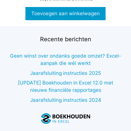
v
a
n
Toevoegen aan winkelwagen
5
Recente berichten
Geen winst over ondanks goede omzet? Excel-
aanpak die wél werkt
Jaarafsluiting instructies 2025
[UPDATE] Boekhouden in Excel 12.0 met
nieuwe financiële rapportages
Jaarafsluiting instructies 2024