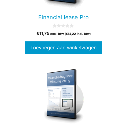
Financial lease Pro
0
€
11,75
excl. btw (
€
14,22
incl. btw)
v
a
n
Toevoegen aan winkelwagen
5