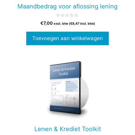
Maandbedrag voor aflossing lening
0
€
7,00
excl. btw (
€
8,47
incl. btw)
v
a
n
Toevoegen aan winkelwagen
5
Dit
product
heeft
meerdere
variaties.
Deze
optie
kan
gekozen
Lenen & Krediet Toolkit
worden