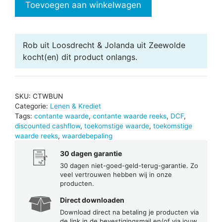
Toevoegen aan winkelwagen
toekomstige
waarde
berekeningen
Rob uit Loosdrecht & Jolanda uit Zeewolde
aantal
kocht(en) dit product onlangs.
SKU:
CTWBUN
Categorie:
Lenen & Krediet
Tags:
contante waarde
,
contante waarde reeks
,
DCF
,
discounted cashflow
,
toekomstige waarde
,
toekomstige
waarde reeks
,
waardebepaling
30 dagen garantie
30 dagen niet-goed-geld-terug-garantie. Zo
veel vertrouwen hebben wij in onze
producten.
Direct downloaden
Download direct na betaling je producten via
de link in de bevestigingsmail en/of via jouw