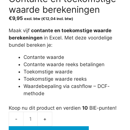
waarde berekeningen
€
9,95
excl. btw (
€
12,04
incl. btw)
Maak vijf
contante en toekomstige waarde
berekeningen
in Excel. Met deze voordelige
bundel bereken je:
Contante waarde
Contante waarde reeks betalingen
Toekomstige waarde
Toekomstige waarde reeks
Waardebepaling via cashflow – DCF-
methode
Koop nu dit product en verdien
10
BIE-punten!
Contante
en