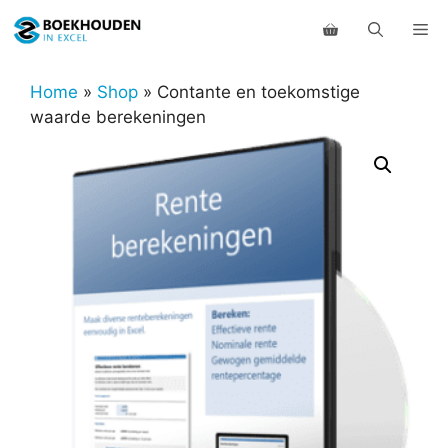
Ga
Me
naar
de
inhoud
Home
»
Shop
»
Contante en toekomstige
waarde berekeningen