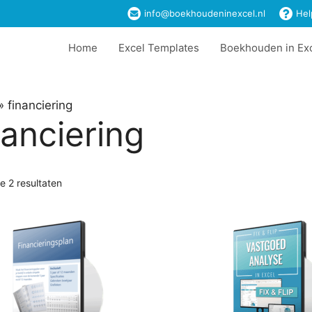
info@boekhoudeninexcel.nl
Hel
Home
Excel Templates
Boekhouden in Ex
»
financiering
nanciering
le 2 resultaten
Dit
product
heeft
meerdere
variaties.