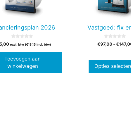
Deze
optie
kan
gekozen
ancieringsplan 2026
Vastgoed: fix en
worden
op
0
0
5,00
€
97,00
-
€
147,0
de
excl. btw (
€
18,15
incl. btw)
v
v
a
a
productpagina
n
n
Toevoegen aan
5
5
winkelwagen
Opties selecter