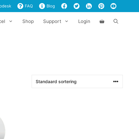
pdesk
FAQ
Blog
cel
Shop
Support
Login