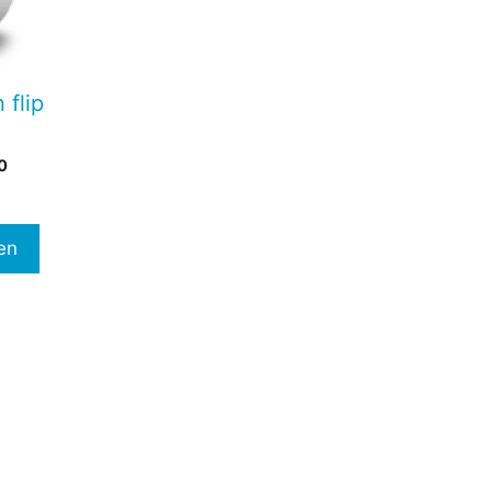
 flip
Prijsklasse:
0
€97,00
tot
€147,00
en