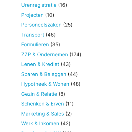
producten
16
Urenregistratie
16
producten
10
Projecten
10
producten
25
Personeelszaken
25
producten
46
Transport
46
producten
35
Formulieren
35
producten
174
ZZP & Ondernemen
174
producten
43
Lenen & Krediet
43
producten
44
Sparen & Beleggen
44
producten
48
Hypotheek & Wonen
48
producten
8
Gezin & Relatie
8
producten
11
Schenken & Erven
11
producten
2
Marketing & Sales
2
producten
42
Werk & Inkomen
42
producten