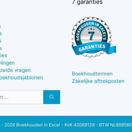
7 garanties
s
s
s
s
ies
lingen
stelde vragen
Boekhoudtermen
boekhoudsjablonen
Zakelijke aftrekposten
 - 2026 Boekhouden in Excel - KvK 42068129 - BTW NL86956