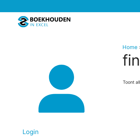
Ga
naar
de
inhoud
Home
fi
Toont al
Login