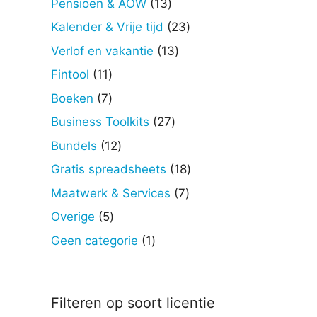
13
Pensioen & AOW
13
producten
23
Kalender & Vrije tijd
23
producten
13
Verlof en vakantie
13
producten
11
Fintool
11
producten
7
Boeken
7
producten
27
Business Toolkits
27
producten
12
Bundels
12
producten
18
Gratis spreadsheets
18
producten
7
Maatwerk & Services
7
producten
5
Overige
5
producten
1
Geen categorie
1
product
Filteren op soort licentie