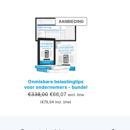
PRODUCT
AANBIEDING
IN
DE
UITVERKOOP
Onmisbare belastingtips
voor ondernemers - bundel
Oorspronkelijke
Huidige
€
338,00
€
66,07
excl. btw
prijs
prijs
(
€
79,94
incl. btw)
was:
is:
€338,00.
€66,07.