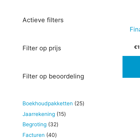
Actieve filters
Fin
€
1
Filter op prijs
Filter op beoordeling
25
Boekhoudpakketten
25
producten
15
Jaarrekening
15
producten
32
Begroting
32
producten
40
Facturen
40