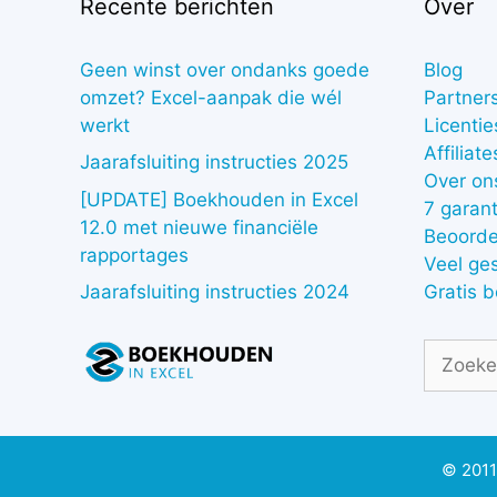
Recente berichten
Over
Geen winst over ondanks goede
Blog
omzet? Excel-aanpak die wél
Partner
werkt
Licentie
Affiliate
Jaarafsluiting instructies 2025
Over on
[UPDATE] Boekhouden in Excel
7 garant
12.0 met nieuwe financiële
Beoorde
rapportages
Veel ge
Gratis 
Jaarafsluiting instructies 2024
Zoek
naar:
© 2011