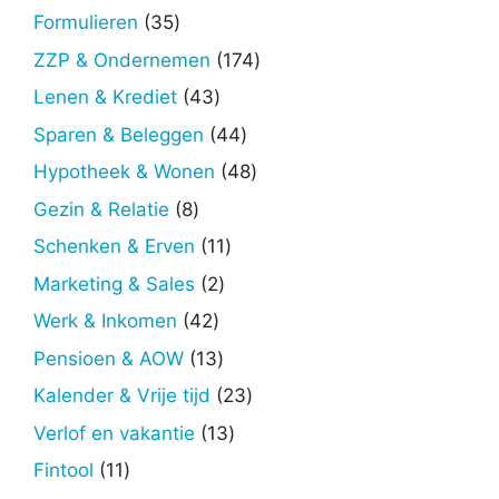
producten
35
Formulieren
35
producten
174
ZZP & Ondernemen
174
producten
43
Lenen & Krediet
43
producten
44
Sparen & Beleggen
44
producten
48
Hypotheek & Wonen
48
producten
8
Gezin & Relatie
8
producten
11
Schenken & Erven
11
producten
2
Marketing & Sales
2
producten
42
Werk & Inkomen
42
producten
13
Pensioen & AOW
13
producten
23
Kalender & Vrije tijd
23
producten
13
Verlof en vakantie
13
producten
11
Fintool
11
producten