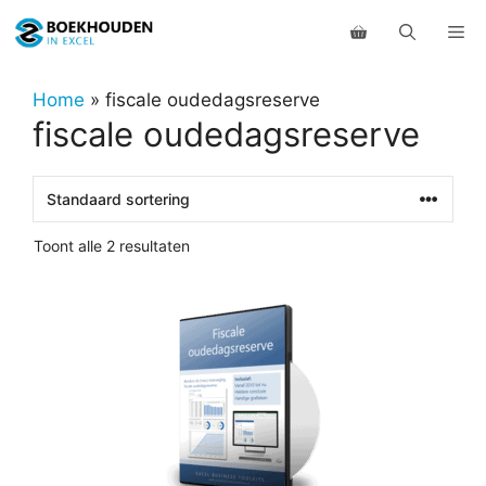
Ga
Me
naar
de
inhoud
Home
»
fiscale oudedagsreserve
fiscale oudedagsreserve
Toont alle 2 resultaten