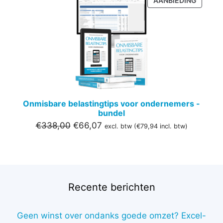
AANBIEDING
IN
DE
UITVER
Onmisbare belastingtips voor ondernemers -
bundel
Oorspronkelijke
Huidige
€
338,00
€
66,07
excl. btw (
€
79,94
incl. btw)
prijs
prijs
was:
is:
€338,00.
€66,07.
Recente berichten
Geen winst over ondanks goede omzet? Excel-