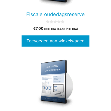
Fiscale oudedagsreserve
0
€
7,00
excl. btw (
€
8,47
incl. btw)
v
a
n
Toevoegen aan winkelwagen
5