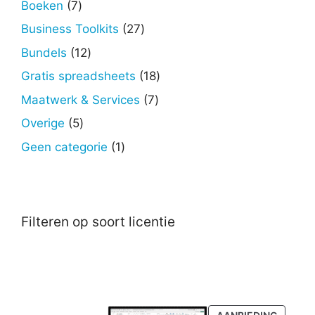
7
Boeken
7
producten
27
Business Toolkits
27
producten
12
Bundels
12
producten
18
Gratis spreadsheets
18
producten
7
Maatwerk & Services
7
producten
5
Overige
5
producten
1
Geen categorie
1
product
Filteren op soort licentie
PRODU