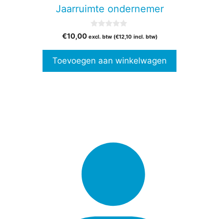
Jaarruimte ondernemer
0
€
10,00
excl. btw (
€
12,10
incl. btw)
v
a
n
Toevoegen aan winkelwagen
5