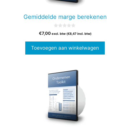
Gemiddelde marge berekenen
0
€
7,00
excl. btw (
€
8,47
incl. btw)
v
a
n
Toevoegen aan winkelwagen
5
Dit
product
heeft
meerdere
variaties.
Deze
optie
kan