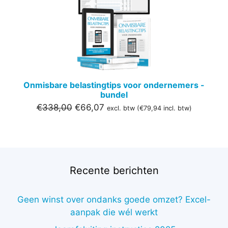
DE
UITVER
Onmisbare belastingtips voor ondernemers -
bundel
Oorspronkelijke
Huidige
€
338,00
€
66,07
excl. btw (
€
79,94
incl. btw)
prijs
prijs
was:
is:
€338,00.
€66,07.
Recente berichten
Geen winst over ondanks goede omzet? Excel-
aanpak die wél werkt