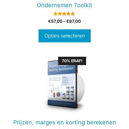
gekozen
Ondernemen Toolkit
worden
op
4.80
Prijsklasse:
€
57,00
-
€
87,00
de
van 5
€57,00
productpagina
tot
Opties selecteren
€87,00
70% ERAF!
Prijzen, marges en korting berekenen