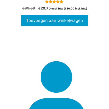
5.00
Oorspronkelijke
Huidige
€
99,50
€
29,75
excl. btw (
€
36,00
incl. btw)
van 5
prijs
prijs
was:
is:
Toevoegen aan winkelwagen
€99,50.
€29,75.