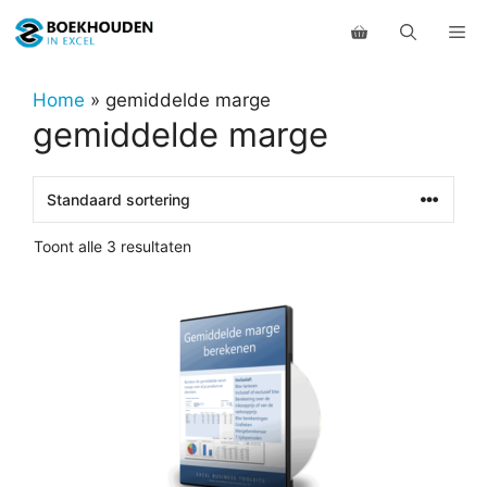
Ga
Me
naar
de
inhoud
Home
»
gemiddelde marge
gemiddelde marge
Toont alle 3 resultaten