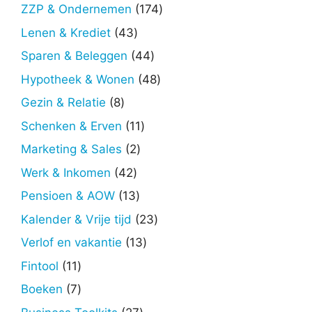
producten
174
ZZP & Ondernemen
174
producten
43
Lenen & Krediet
43
producten
44
Sparen & Beleggen
44
producten
48
Hypotheek & Wonen
48
producten
8
Gezin & Relatie
8
producten
11
Schenken & Erven
11
producten
2
Marketing & Sales
2
producten
42
Werk & Inkomen
42
producten
13
Pensioen & AOW
13
producten
23
Kalender & Vrije tijd
23
producten
13
Verlof en vakantie
13
producten
11
Fintool
11
producten
7
Boeken
7
producten
27