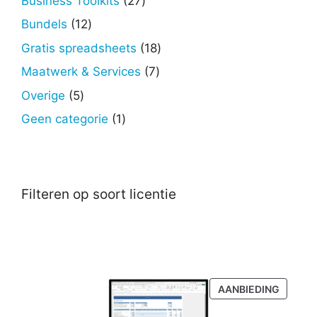
Business Toolkits
27
producten
12
Bundels
12
producten
18
Gratis spreadsheets
18
producten
7
Maatwerk & Services
7
producten
5
Overige
5
producten
1
Geen categorie
1
product
Filteren op soort licentie
PRODU
AANBIEDING
IN