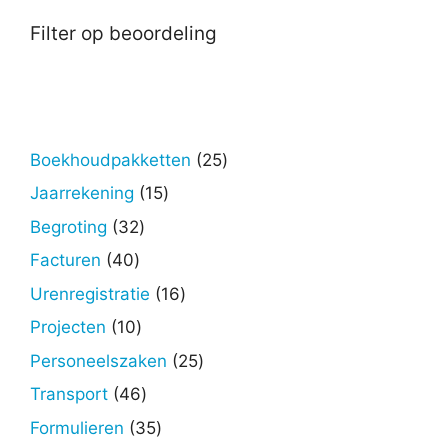
Filter op beoordeling
25
Boekhoudpakketten
25
producten
15
Jaarrekening
15
producten
32
Begroting
32
producten
40
Facturen
40
producten
16
Urenregistratie
16
producten
10
Projecten
10
producten
25
Personeelszaken
25
producten
46
Transport
46
producten
35
Formulieren
35