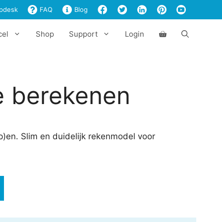
berekenen
pdesk
FAQ
Blog
aantal
cel
Shop
Support
Login
 berekenen
)en. Slim en duidelijk rekenmodel voor