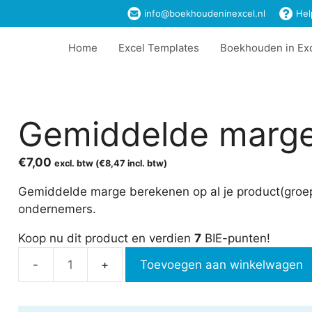
info@boekhoudeninexcel.nl
Hel
Home
Excel Templates
Boekhouden in Ex
Gemiddelde marge
€
7,00
excl. btw (
€
8,47
incl. btw)
Gemiddelde marge berekenen op al je product(groep
ondernemers.
Koop nu dit product en verdien
7
BIE-punten!
Toevoegen aan winkelwagen
Gemiddelde
marge
berekenen