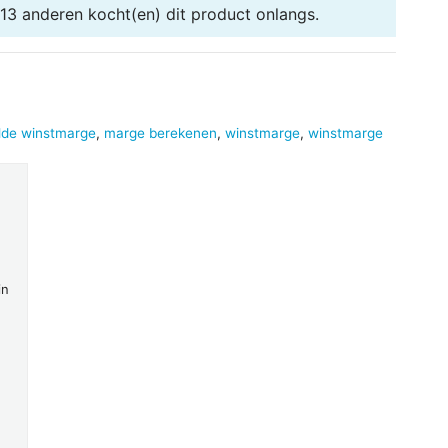
 13 anderen
kocht(en) dit product onlangs.
lde winstmarge
,
marge berekenen
,
winstmarge
,
winstmarge
in