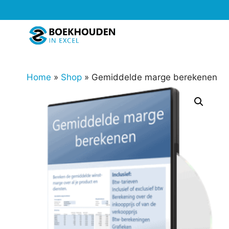
Ga
naar
de
inhoud
Home
»
Shop
»
Gemiddelde marge berekenen