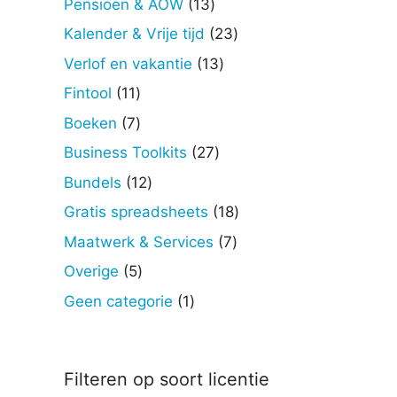
13
Pensioen & AOW
13
producten
23
Kalender & Vrije tijd
23
producten
13
Verlof en vakantie
13
producten
11
Fintool
11
producten
7
Boeken
7
producten
27
Business Toolkits
27
producten
12
Bundels
12
producten
18
Gratis spreadsheets
18
producten
7
Maatwerk & Services
7
producten
5
Overige
5
producten
1
Geen categorie
1
product
Filteren op soort licentie