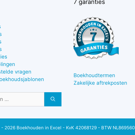
7 garanties
s
s
s
s
ies
lingen
stelde vragen
Boekhoudtermen
boekhoudsjablonen
Zakelijke aftrekposten
 - 2026 Boekhouden in Excel - KvK 42068129 - BTW NL86956