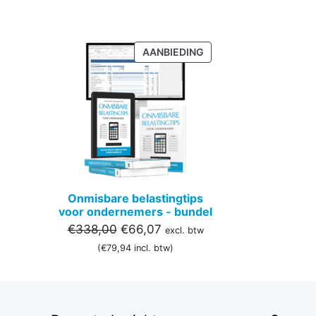
PRODUCT
AANBIEDING
IN
DE
UITVERKOOP
Onmisbare belastingtips
voor ondernemers - bundel
Oorspronkelijke
Huidige
€
338,00
€
66,07
excl. btw
prijs
prijs
(
€
79,94
incl. btw)
was:
is:
€338,00.
€66,07.