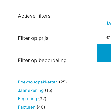
Actieve filters
Ja
€
1
Filter op prijs
Filter op beoordeling
25
Boekhoudpakketten
25
producten
15
Jaarrekening
15
producten
32
Begroting
32
producten
40
Facturen
40