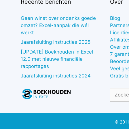
Recente berichten
Over
Geen winst over ondanks goede
Blog
omzet? Excel-aanpak die wél
Partner
werkt
Licentie
Affiliate
Jaarafsluiting instructies 2025
Over on
[UPDATE] Boekhouden in Excel
7 garant
12.0 met nieuwe financiële
Beoorde
rapportages
Veel ge
Gratis 
Jaarafsluiting instructies 2024
Zoek
naar:
© 2011