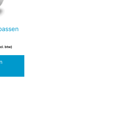
passen
cl. btw)
n