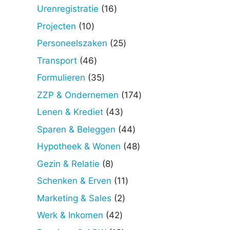
producten
16
Urenregistratie
16
producten
10
Projecten
10
producten
25
Personeelszaken
25
producten
46
Transport
46
producten
35
Formulieren
35
producten
174
ZZP & Ondernemen
174
producten
43
Lenen & Krediet
43
producten
44
Sparen & Beleggen
44
producten
48
Hypotheek & Wonen
48
producten
8
Gezin & Relatie
8
producten
11
Schenken & Erven
11
producten
2
Marketing & Sales
2
producten
42
Werk & Inkomen
42
producten