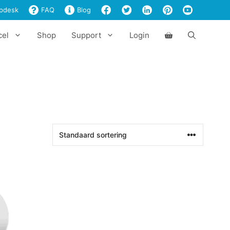
pdesk
FAQ
Blog
cel
Shop
Support
Login