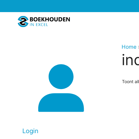
Ga
naar
de
inhoud
Home
in
Toont al
Login