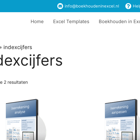
info@boekhoudeninexcel.nl
Hel
Home
Excel Templates
Boekhouden in Ex
»
indexcijfers
dexcijfers
le 2 resultaten