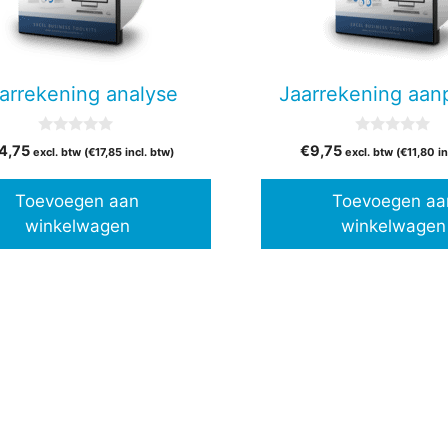
arrekening analyse
Jaarrekening aan
0
0
4,75
€
9,75
excl. btw (
€
17,85
incl. btw)
excl. btw (
€
11,80
in
v
v
a
a
n
n
Toevoegen aan
Toevoegen aa
5
5
winkelwagen
winkelwagen