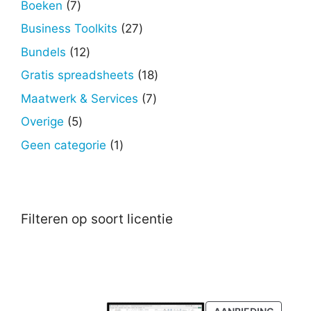
7
Boeken
7
producten
27
Business Toolkits
27
producten
12
Bundels
12
producten
18
Gratis spreadsheets
18
producten
7
Maatwerk & Services
7
producten
5
Overige
5
producten
1
Geen categorie
1
product
Filteren op soort licentie
PRODU