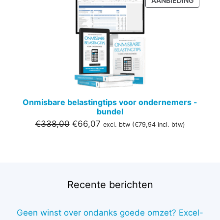
AANBIEDING
IN
DE
UITVER
Onmisbare belastingtips voor ondernemers -
bundel
Oorspronkelijke
Huidige
€
338,00
€
66,07
excl. btw (
€
79,94
incl. btw)
prijs
prijs
was:
is:
€338,00.
€66,07.
Recente berichten
Geen winst over ondanks goede omzet? Excel-