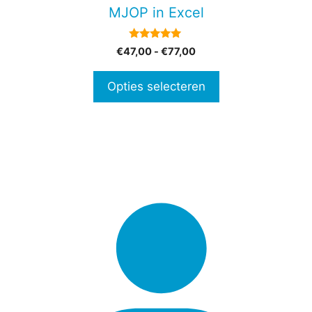
gekozen
MJOP in Excel
worden
op
5.00
Prijsklasse:
€
47,00
-
€
77,00
de
van 5
€47,00
productpagina
tot
Opties selecteren
€77,00