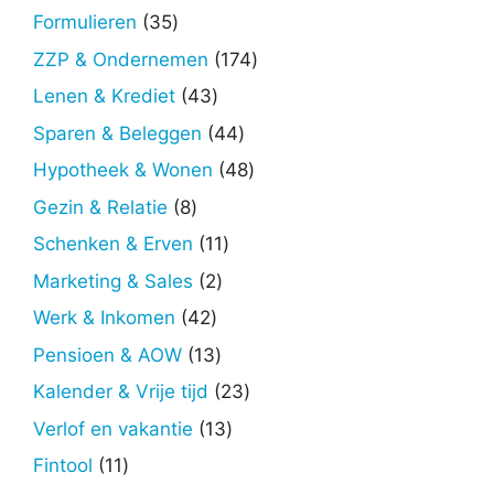
producten
35
Formulieren
35
producten
174
ZZP & Ondernemen
174
producten
43
Lenen & Krediet
43
producten
44
Sparen & Beleggen
44
producten
48
Hypotheek & Wonen
48
producten
8
Gezin & Relatie
8
producten
11
Schenken & Erven
11
producten
2
Marketing & Sales
2
producten
42
Werk & Inkomen
42
producten
13
Pensioen & AOW
13
producten
23
Kalender & Vrije tijd
23
producten
13
Verlof en vakantie
13
producten
11
Fintool
11
producten