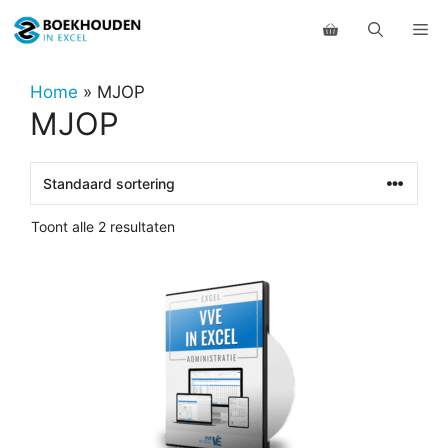
Ga
Me
naar
de
inhoud
Home
»
MJOP
MJOP
Toont alle 2 resultaten
Dit
product
heeft
meerdere
variaties.
Deze
optie